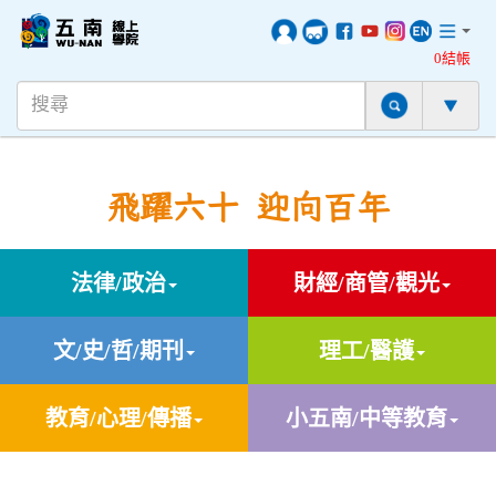
0結帳
飛躍六十 迎向百年
法律/政治
財經/商管/觀光
文/史/哲/期刊
理工/醫護
教育/心理/傳播
小五南/中等教育