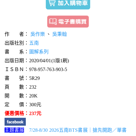
作 者：
吳作樂
、
吳秉翰
出版社別：
五南
書 系：
圖解系列
出版日期：2020/04/01(1版1刷)
ＩＳＢＮ：978-957-763-903-5
書 號：5R29
頁 數：232
開 數：20K
定 價：300元
優惠價格：237元
主題書展
7/28-8/30 2026五南BTS書展｜搶先開跑／單書