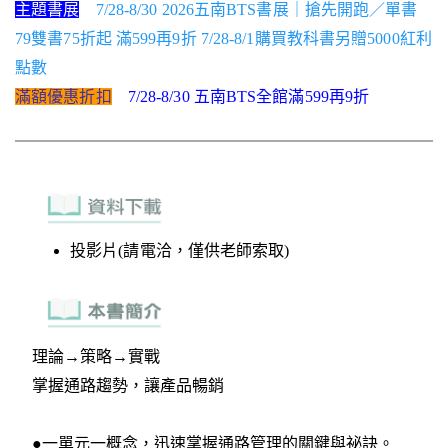
主題書展
7/28-8/30 2026五南BTS書展｜搶先開跑／單書
79雙書75折起 滿599再9折 7/28-8/1購買教科書另贈5000紅利
點數
滿額優惠折扣
7/28-8/30 五南BTS全館滿599再9折
投影片(請電洽，僅供老師索取)