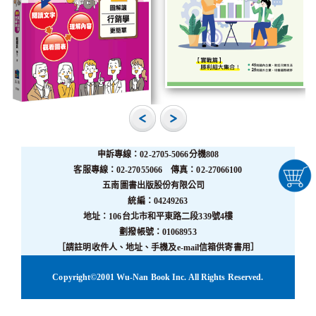
申訴專線：02-2705-5066分機808
客服專線：02-27055066 傳真：02-27066100
五南圖書出版股份有限公司
統編：04249263
地址：106台北市和平東路二段339號4樓
劃撥帳號：01068953
［請註明收件人、地址、手機及e-mail信箱供寄書用］
Copyright©2001 Wu-Nan Book Inc. All Rights Reserved.