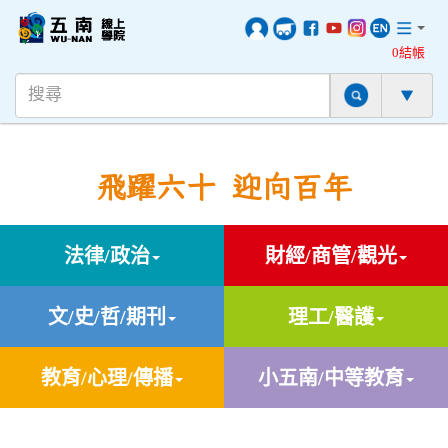
0結帳
飛躍六十 迎向百年
法律/政治
財經/商管/觀光
文/史/哲/期刊
理工/醫護
教育/心理/傳播
小五南/中等教育