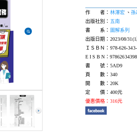
作 者：
林澤宏
、
孫
出版社別：
五南
書 系：
圖解系列
出版日期：2023/08/31(
ＩＳＢＮ：978-626-343-9
E I S B N：9786263439
書 號：5AD9
頁 數：340
開 數：20K
定 價：400元
優惠價格：316元