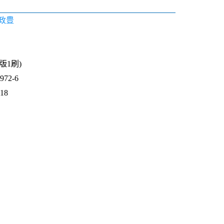
政豊
1版1刷)
72-6
818