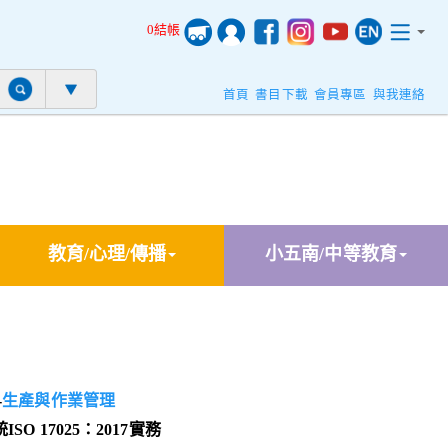
0結帳
首頁
書目下載
會員專區
與我連絡
教育/心理/傳播
小五南/中等教育
-
生產與作業管理
O 17025：2017實務