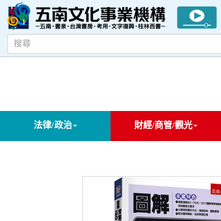
法律/政治
財經/商管/觀光