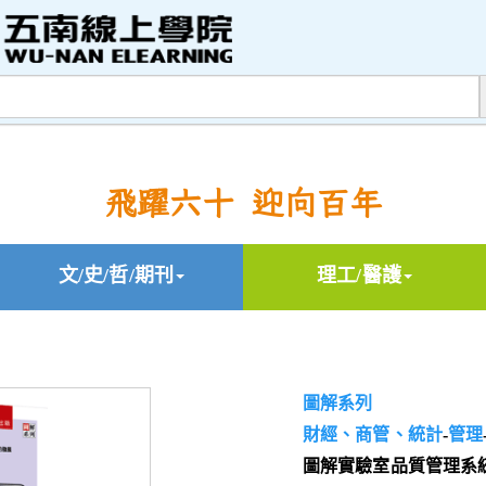
飛躍六十 迎向百年
文/史/哲/期刊
理工/醫護
圖解系列
財經、商管、統計
-
管理
圖解實驗室品質管理系統IS