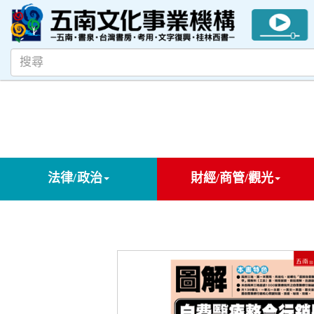
法律/政治
財經/商管/觀光