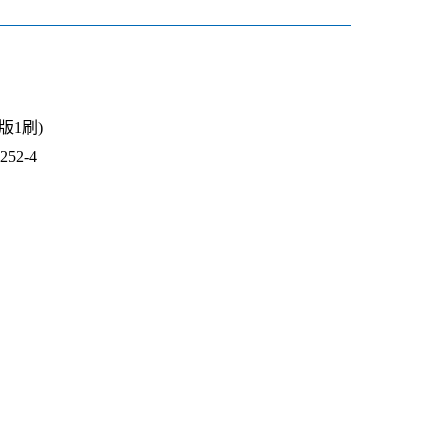
1版1刷)
52-4