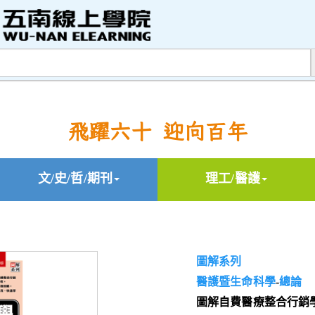
飛躍六十 迎向百年
文/史/哲/期刊
理工/醫護
圖解系列
醫護暨生命科學
-
總論
圖解自費醫療整合行銷