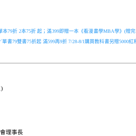
／單本79折 2本75折 起；滿399即贈一本《看漫畫學MBA學》(贈完
跑／單書79雙書75折起 滿599再9折 7/28-8/1購買教科書另贈5000
)