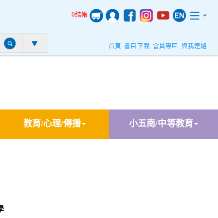
0結帳
首頁
書目下載
會員專區
與我連絡
教育/心理/傳播
小五南/中等教育
學