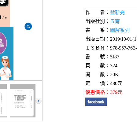
作 者：
藍新堯
出版社別：
五南
書 系：
圖解系列
出版日期：2019/10/01(
ＩＳＢＮ：978-957-763-2
書 號：5J87
頁 數：324
開 數：20K
定 價：480元
優惠價格：379元