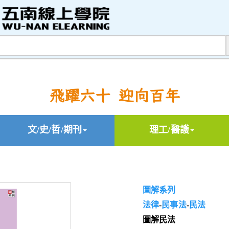
飛躍六十 迎向百年
文/史/哲/期刊
理工/醫護
圖解系列
法律
-
民事法
-
民法
圖解民法