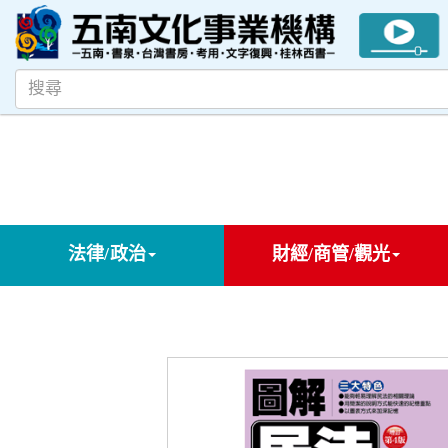
法律/政治
財經/商管/觀光