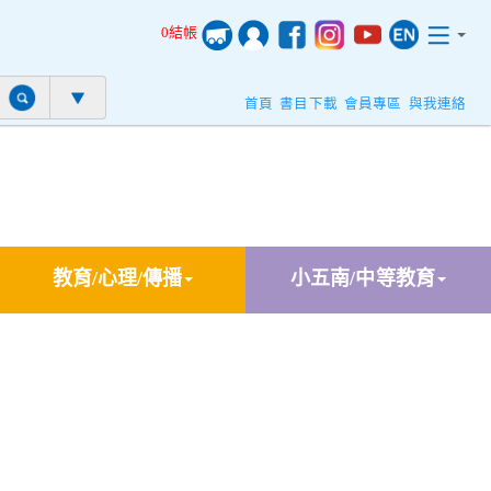
0結帳
首頁
書目下載
會員專區
與我連絡
教育/心理/傳播
小五南/中等教育