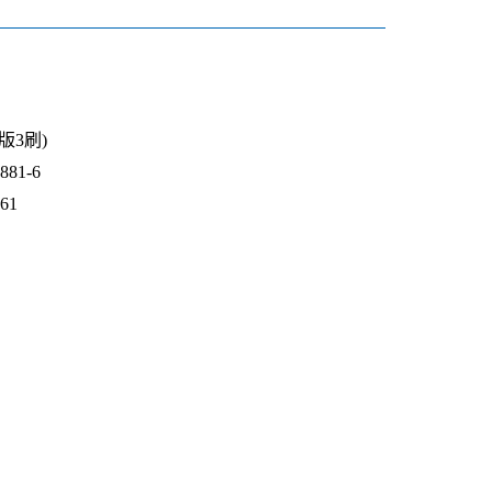
4版3刷)
81-6
861