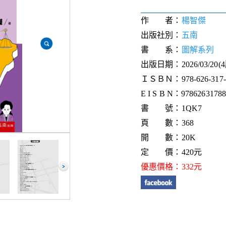
作 者：
楊智傑
出版社別：
五南
書 系：
圖解系列
出版日期：2026/03/20(
ＩＳＢＮ：978-626-317-8
E I S B N：9786263178
書 號：1QK7
頁 數：368
開 數：20K
定 價：420元
優惠價格：332元