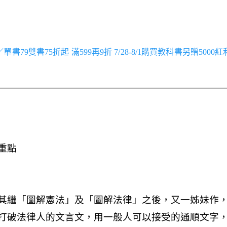
跑／單書79雙書75折起 滿599再9折 7/28-8/1購買教科書另贈5000