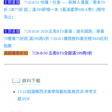
主題書展
7/10-8/31 哈囉！社會——新鮮人書展／單本79
折 2本75折 起；滿399即贈一本《看漫畫學MBA學》(贈完
為止)
主題書展
7/28-8/30 2026五南BTS書展｜搶先開跑／單書
79雙書75折起 滿599再9折 7/28-8/1購買教科書另贈5000紅利
點數
滿額優惠折扣
7/28-8/30 五南BTS全館滿599再9折
1Y2Z超圖解西洋美學與藝術風格流派-參考文
獻.PDF