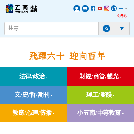
0結帳
飛躍六十 迎向百年
法律/政治
財經/商管/觀光
文/史/哲/期刊
理工/醫護
教育/心理/傳播
小五南/中等教育