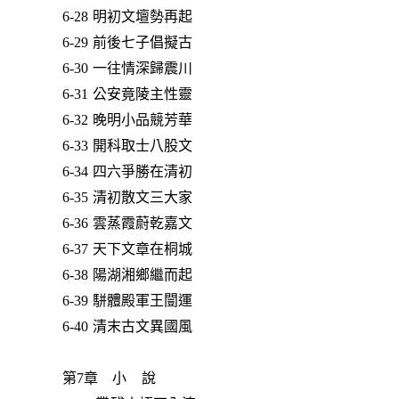
6-28 明初文壇勢再起
6-29 前後七子倡擬古
6-30 一往情深歸震川
6-31 公安竟陵主性靈
6-32 晚明小品競芳華
6-33 開科取士八股文
6-34 四六爭勝在清初
6-35 清初散文三大家
6-36 雲蒸霞蔚乾嘉文
6-37 天下文章在桐城
6-38 陽湖湘鄉繼而起
6-39 駢體殿軍王闓運
6-40 清末古文異國風
第7章 小 說