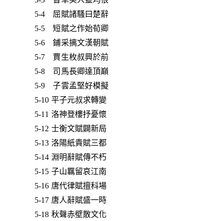
5-4 屈賦諸騷曰楚辭
5-5 短賦之作始荀卿
5-6 鋪采摛文漢朝賦
5-7 賈生枚叔興於前
5-8 司馬長卿達頂巔
5-9 子雲孟堅好模擬
5-10 平子元叔求轉變
5-11 洛神登樓抒憂懷
5-12 士衡文賦闢新局
5-13 洛陽紙貴賦三都
5-14 淵明辭賦傳不朽
5-15 子山羈留哀江南
5-16 唐代律賦擅科場
5-17 唐人辭賦盛一時
5-18 秋聲赤壁散文化