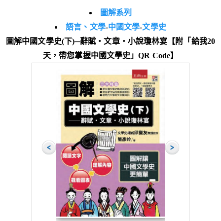
圖解系列
語言、文學
-
中國文學
-
文學史
圖解中國文學史(下)─辭賦‧文章‧小說瓊林宴【附「給我20
天，帶您掌握中國文學史」QR Code】