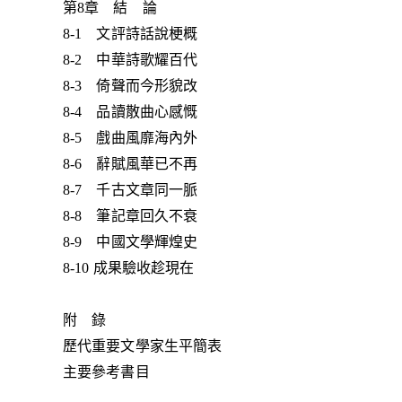
第8章 結 論
8-1 文評詩話說梗概
8-2 中華詩歌耀百代
8-3 倚聲而今形貌改
8-4 品讀散曲心感慨
8-5 戲曲風靡海內外
8-6 辭賦風華已不再
8-7 千古文章同一脈
8-8 筆記章回久不衰
8-9 中國文學輝煌史
8-10 成果驗收趁現在
附 錄
歷代重要文學家生平簡表
主要參考書目