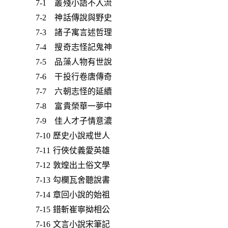
7-1 叢殘小語不入流
7-2 神話傳說與野史
7-3 諸子寓言述哲理
7-4 搜奇志怪記鬼神
7-5 品藻人物有世說
7-6 干投行卷唐傳奇
7-7 六朝志怪的延續
7-8 富貴榮華一夢中
7-9 佳人才子情意濃
7-10 歷史小說戒世人
7-11 行俠仗義愛英雄
7-12 敦煌出土俗文學
7-13 勾欄瓦舍聽說書
7-14 章回小說的始祖
7-15 錯斬崔寧拗相公
7-16 文言小說宋筆記