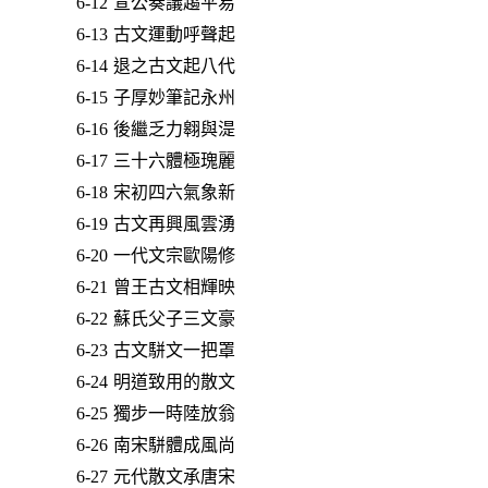
6-12 宣公奏議趨平易
6-13 古文運動呼聲起
6-14 退之古文起八代
6-15 子厚妙筆記永州
6-16 後繼乏力翱與湜
6-17 三十六體極瑰麗
6-18 宋初四六氣象新
6-19 古文再興風雲湧
6-20 一代文宗歐陽修
6-21 曾王古文相輝映
6-22 蘇氏父子三文豪
6-23 古文駢文一把罩
6-24 明道致用的散文
6-25 獨步一時陸放翁
6-26 南宋駢體成風尚
6-27 元代散文承唐宋