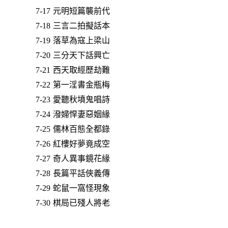
7-17 元明短篇襲前代
7-18 三言二拍擬話本
7-19 落草為寇上梁山
7-20 三分天下話興亡
7-21 西天取經歷劫難
7-22 第一淫書金瓶梅
7-23 愛聽秋墳鬼唱詩
7-24 潑婦悍妻惡姻緣
7-25 儒林百態全都錄
7-26 紅樓好夢竟成空
7-27 奇人異事鏡花緣
7-28 長篇平話俠義傳
7-29 蛇鼠一窩怪現象
7-30 棋局已殘人將老