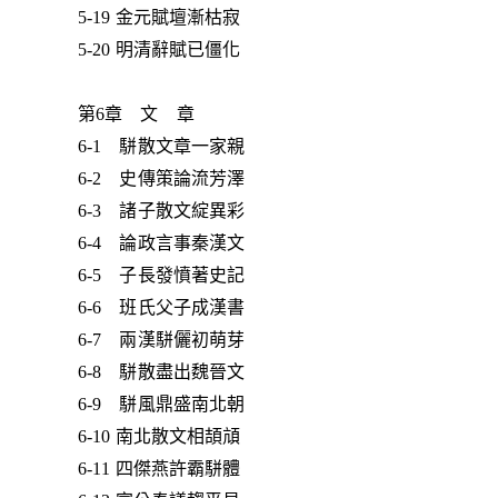
5-19 金元賦壇漸枯寂
5-20 明清辭賦已僵化
第6章 文 章
6-1 駢散文章一家親
6-2 史傳策論流芳澤
6-3 諸子散文綻異彩
6-4 論政言事秦漢文
6-5 子長發憤著史記
6-6 班氏父子成漢書
6-7 兩漢駢儷初萌芽
6-8 駢散盡出魏晉文
6-9 駢風鼎盛南北朝
6-10 南北散文相頡頏
6-11 四傑燕許霸駢體