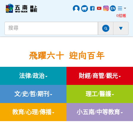
0結帳
飛躍六十 迎向百年
法律/政治
財經/商管/觀光
文/史/哲/期刊
理工/醫護
教育/心理/傳播
小五南/中等教育