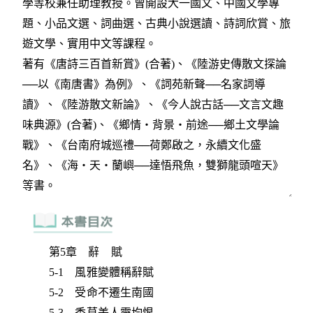
第5章 辭 賦
5-1 風雅變體稱辭賦
5-2 受命不遷生南國
5-3 香草美人靈均恨