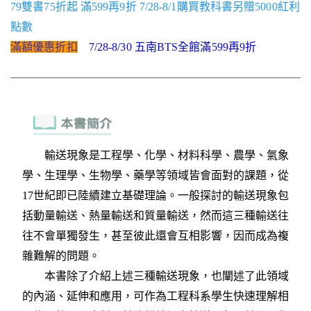
79雙書75折起 滿599再9折 7/28-8/1購買教科書另贈5000紅利
點數
滿額優惠折扣
7/28-8/30 五南BTS全館滿599再9折