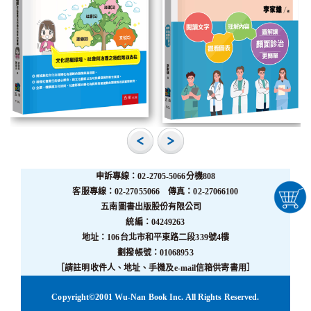
申訴專線：02-2705-5066分機808
客服專線：02-27055066 傳真：02-27066100
五南圖書出版股份有限公司
統編：04249263
地址：106台北市和平東路二段339號4樓
劃撥帳號：01068953
［請註明收件人、地址、手機及e-mail信箱供寄書用］
Copyright©2001 Wu-Nan Book Inc. All Rights Reserved.