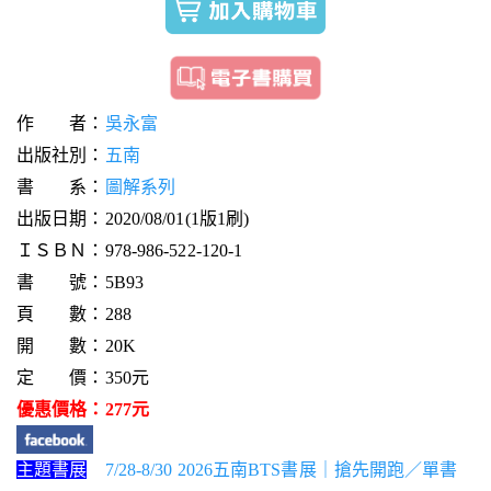
作 者：
吳永富
出版社別：
五南
書 系：
圖解系列
出版日期：2020/08/01(1版1刷)
ＩＳＢＮ：978-986-522-120-1
書 號：5B93
頁 數：288
開 數：20K
定 價：350元
優惠價格：277元
主題書展
7/28-8/30 2026五南BTS書展｜搶先開跑／單書