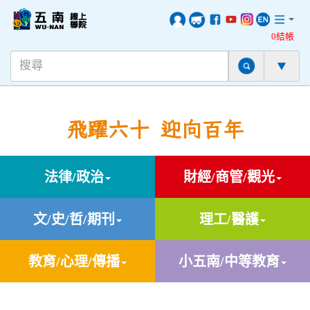
0結帳
飛躍六十 迎向百年
法律/政治
財經/商管/觀光
文/史/哲/期刊
理工/醫護
教育/心理/傳播
小五南/中等教育