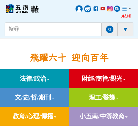
0結帳
飛躍六十 迎向百年
法律/政治
財經/商管/觀光
文/史/哲/期刊
理工/醫護
教育/心理/傳播
小五南/中等教育