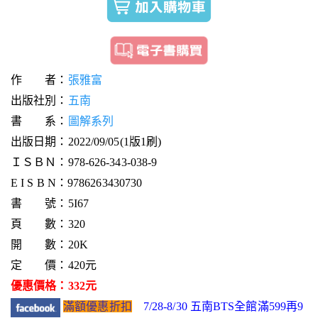
作 者：
張雅富
出版社別：
五南
書 系：
圖解系列
出版日期：2022/09/05(1版1刷)
ＩＳＢＮ：978-626-343-038-9
E I S B N：9786263430730
書 號：5I67
頁 數：320
開 數：20K
定 價：420元
優惠價格：332元
滿額優惠折扣
7/28-8/30 五南BTS全館滿599再9