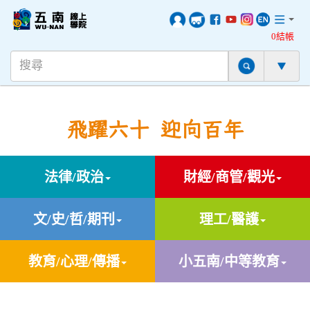
0結帳
飛躍六十 迎向百年
法律/政治
財經/商管/觀光
文/史/哲/期刊
理工/醫護
教育/心理/傳播
小五南/中等教育