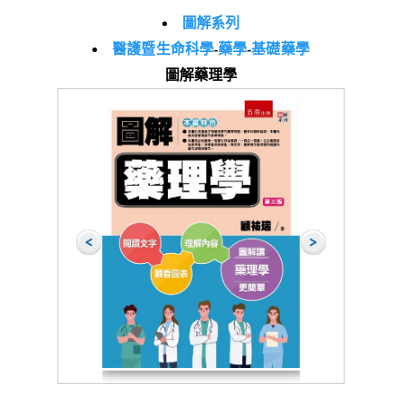
圖解系列
醫護暨生命科學
-
藥學
-
基礎藥學
圖解藥理學