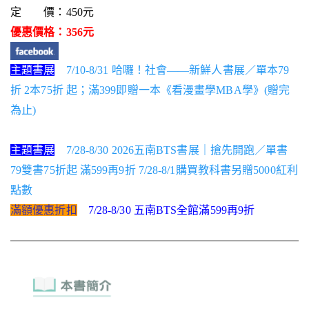
定 價：450元
優惠價格：356元
主題書展
7/10-8/31 哈囉！社會——新鮮人書展／單本79
折 2本75折 起；滿399即贈一本《看漫畫學MBA學》(贈完
為止)
主題書展
7/28-8/30 2026五南BTS書展｜搶先開跑／單書
79雙書75折起 滿599再9折 7/28-8/1購買教科書另贈5000紅利
點數
滿額優惠折扣
7/28-8/30 五南BTS全館滿599再9折