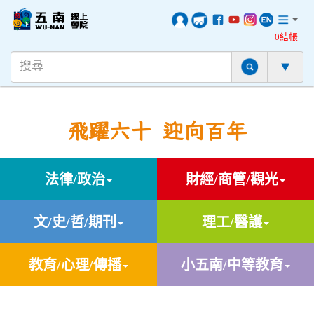
0結帳
飛躍六十 迎向百年
法律/政治
財經/商管/觀光
文/史/哲/期刊
理工/醫護
教育/心理/傳播
小五南/中等教育