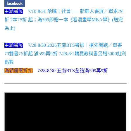
主題書展
7/10-8/31 哈囉！社會——新鮮人書展／單本79
折 2本75折 起；滿399即贈一本《看漫畫學MBA學》(贈完
為止)
主題書展
7/28-8/30 2026五南BTS書展｜搶先開跑／單書
79雙書75折起 滿599再9折 7/28-8/1購買教科書另贈5000紅利
點數
滿額優惠折扣
7/28-8/30 五南BTS全館滿599再9折