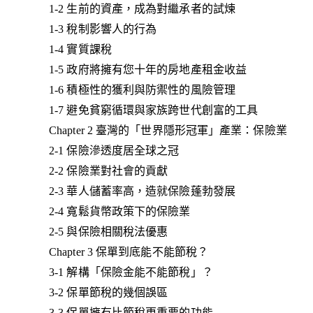
1-2 生前的資產，成為對繼承者的試煉
1-3 稅制影響人的行為
1-4 實質課稅
1-5 政府將擁有您十年的房地產租金收益
1-6 積極性的獲利與防禦性的風險管理
1-7 避免貧窮循環與家族跨世代創富的工具
Chapter 2 臺灣的「世界隱形冠軍」產業：保險業
2-1 保險滲透度居全球之冠
2-2 保險業對社會的貢獻
2-3 華人儲蓄率高，造就保險蓬勃發展
2-4 寬鬆貨幣政策下的保險業
2-5 與保險相關稅法優惠
Chapter 3 保單到底能不能節稅？
3-1 解構「保險金能不能節稅」？
3-2 保單節稅的幾個誤區
3-3 保單擁有比節稅更重要的功能