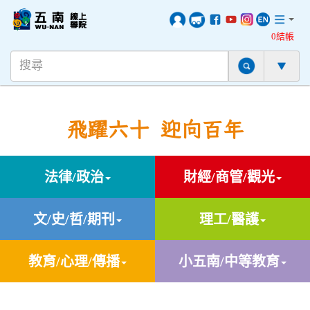
0結帳
飛躍六十 迎向百年
法律/政治
財經/商管/觀光
文/史/哲/期刊
理工/醫護
教育/心理/傳播
小五南/中等教育