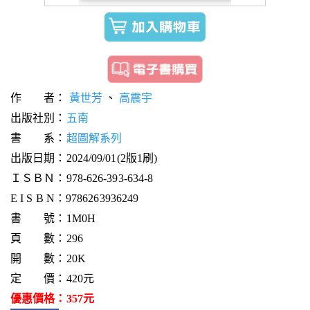
作 者：
黃世芳
、
高震宇
出版社別：
五南
書 系：
超圖解系列
出版日期：2024/09/01(2版1刷)
ＩＳＢＮ：978-626-393-634-8
E I S B N：9786263936249
書 號：1M0H
頁 數：296
開 數：20K
定 價：420元
優惠價格：357元