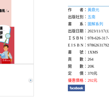
作 者：
黃鼎元
出版社別：
五南
書 系：
圖解系列
出版日期：2023/11/17(
ＩＳＢＮ：978-626-317-8
E I S B N：9786263179
書 號：1XMS
頁 數：264
開 數：20K
定 價：370元
優惠價格：292元