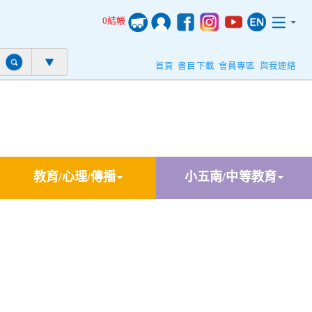
0結帳
首頁
書目下載
會員專區
與我連絡
教育/心理/傳播
小五南/中等教育