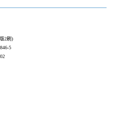
1版2刷)
46-5
202