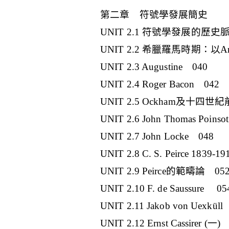
第二章 符號學發展簡史
UNIT 2.1 符號學發展的歷史
UNIT 2.2 希臘羅馬時期：以Ari
UNIT 2.3 Augustine 040
UNIT 2.4 Roger Bacon 042
UNIT 2.5 Ockham及十
UNIT 2.6 John Thomas Poin
UNIT 2.7 John Locke 048
UNIT 2.8 C. S. Peirce 1839-1
UNIT 2.9 Peirce的範疇論 05
UNIT 2.10 F. de Saussure 05
UNIT 2.11 Jakob von Uexküll
UNIT 2.12 Ernst Cassirer (一)