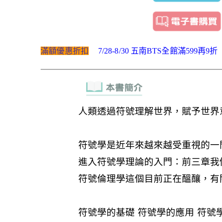
滿額優惠折扣
7/28-8/30 五南BTS全館滿599再9折