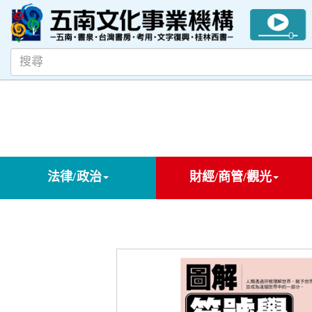
法律/政治
財經/商管/觀光