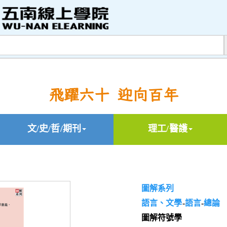
飛躍六十 迎向百年
文/史/哲/期刊
理工/醫護
圖解系列
語言、文學
-
語言
-
總論
圖解符號學