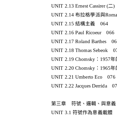
UNIT 2.13 Ernest Cassirer (二
UNIT 2.14 布拉格學派與Roman
UNIT 2.15 結構主義 064
UNIT 2.16 Paul Ricoeur 066
UNIT 2.17 Roland Barthes 06
UNIT 2.18 Thomas Sebeok 0
UNIT 2.19 Chomsky：195
UNIT 2.20 Chomsky：196
UNIT 2.21 Umberto Eco 076
UNIT 2.22 Jacques Derrida 0
第三章 符號、邏輯、與意義
UNIT 3.1 符號作為意義載體 