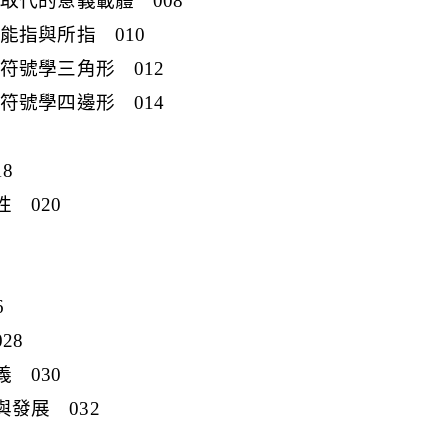
一)：取代的意義載體 008
)：能指與所指 010
)：符號學三角形 012
)：符號學四邊形 014
8
性 020
6
28
義 030
域與發展 032