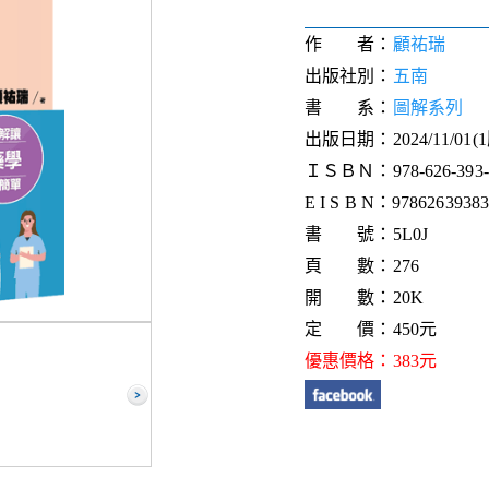
作 者：
顧祐瑞
出版社別：
五南
書 系：
圖解系列
出版日期：2024/11/01(
ＩＳＢＮ：978-626-393-8
E I S B N：97862639383
書 號：5L0J
頁 數：276
開 數：20K
定 價：450元
優惠價格：383元