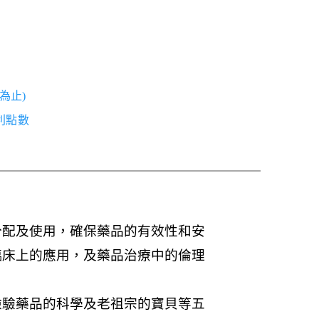
為止)
紅利點數