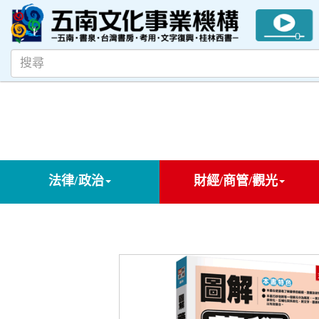
法律/政治
財經/商管/觀光