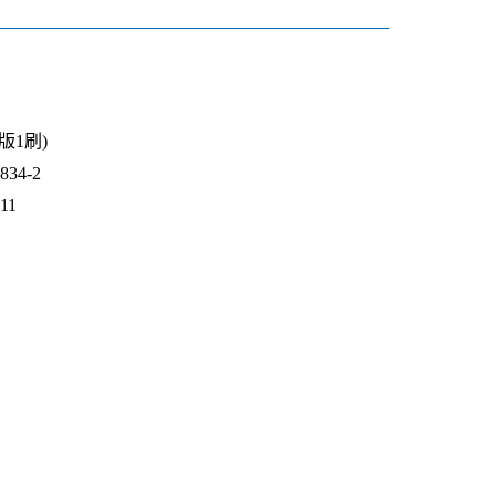
1版1刷)
34-2
11