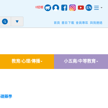
0結帳
首頁
書目下載
會員專區
與我連絡
教育/心理/傳播
小五南/中等教育
基礎藥學