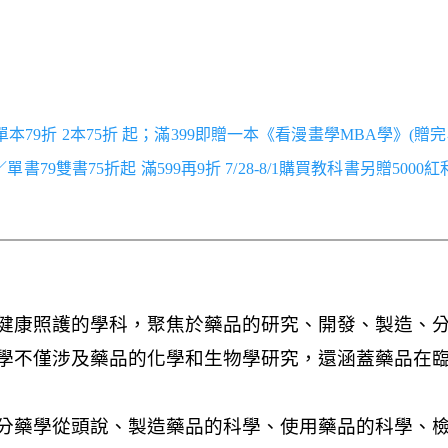
／單本79折 2本75折 起；滿399即贈一本《看漫畫學MBA學》(贈完
跑／單書79雙書75折起 滿599再9折 7/28-8/1購買教科書另贈5000