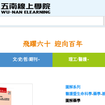
飛躍六十 迎向百年
文/史/哲/期刊
理工/醫護
圖解系列
醫護暨生命科學
-
藥學
-
圖解藥學