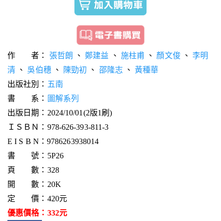
作 者：
張哲朗
、
鄭建益
、
施柱甫
、
顏文俊
、
李明
清
、
吳伯穗
、
陳勁初
、
邵隆志
、
黃種華
出版社別：
五南
書 系：
圖解系列
出版日期：2024/10/01(2版1刷)
ＩＳＢＮ：978-626-393-811-3
E I S B N：9786263938014
書 號：5P26
頁 數：328
開 數：20K
定 價：420元
優惠價格：332元