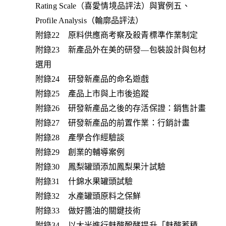
Rating Scale（喜愛情境品評法）與實例五、
Profile Analysis（輪廓品評法）
附錄22 原料供應商考察及殺青標準作業制定
附錄23 新產品外在美的研發—包裝設計與包材
選用
附錄24 研發新產品的命名遊戲
附錄25 產品上市與上市後追蹤
附錄26 研發新產品之後的存活保證：銷售計畫
附錄27 研發新產品的前置作業：行銷計畫
附錄28 產學合作經驗談
附錄29 創業的輔導案例
附錄30 鳳梨罐頭添加鳳梨果汁試驗
附錄31 什錦水果罐頭試驗
附錄32 水產罐頭原料之保鮮
附錄33 做好醬油的關鍵技術
附錄34 以大米進行麩酸醱酵提升「麩酸蓄積