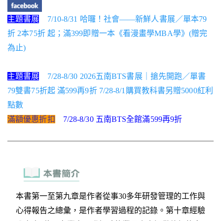
主題書展
7/10-8/31 哈囉！社會——新鮮人書展／單本79
折 2本75折 起；滿399即贈一本《看漫畫學MBA學》(贈完
為止)
主題書展
7/28-8/30 2026五南BTS書展｜搶先開跑／單書
79雙書75折起 滿599再9折 7/28-8/1購買教科書另贈5000紅利
點數
滿額優惠折扣
7/28-8/30 五南BTS全館滿599再9折