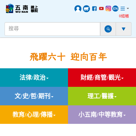
0結帳
飛躍六十 迎向百年
法律/政治
財經/商管/觀光
文/史/哲/期刊
理工/醫護
教育/心理/傳播
小五南/中等教育