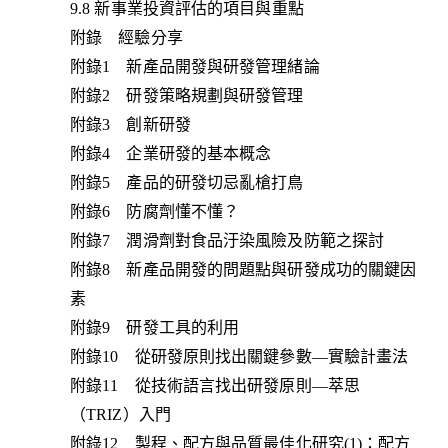
9.8 新事業投資評估的項目與重點
附錄 經驗分享
附錄1 新產品開發與研發管理緒論
附錄2 研發策略規劃與研發管理
附錄3 創新研發
附錄4 企業研發的基本概念
附錄5 產品的研發切忌亂槍打鳥
附錄6 防腐劑懂不懂？
附錄7 潤滑劑對食品汙染風險及防範之探討
附錄8 新產品開發的問題點與研發成功的關鍵因
素
附錄9 研發工具的利用
附錄10 從研發原則找出關鍵參數—實驗計畫法
附錄11 從技術語言找出研發原則—萃思
（TRIZ）入門
附錄12 製程、配方與品質最佳化研究(1)：配方