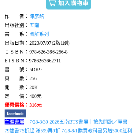
作 者：
陳彥銘
出版社別：
五南
書 系：
圖解系列
出版日期：2023/07/07(2版1刷)
ＩＳＢＮ：978-626-366-256-8
E I S B N：9786263662711
書 號：5DK9
頁 數：256
開 數：20K
定 價：400元
優惠價格：316元
主題書展
7/28-8/30 2026五南BTS書展｜搶先開跑／單書
79雙書75折起 滿599再9折 7/28-8/1購買教科書另贈5000紅利