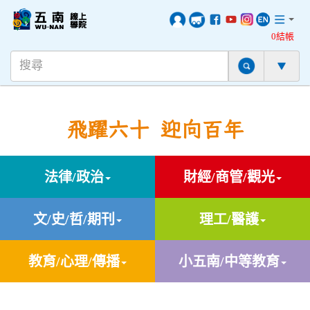
0結帳
飛躍六十 迎向百年
法律/政治
財經/商管/觀光
文/史/哲/期刊
理工/醫護
教育/心理/傳播
小五南/中等教育