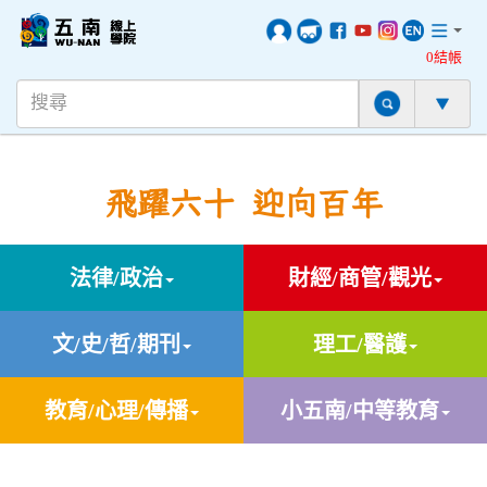
0結帳
飛躍六十 迎向百年
法律/政治
財經/商管/觀光
文/史/哲/期刊
理工/醫護
教育/心理/傳播
小五南/中等教育