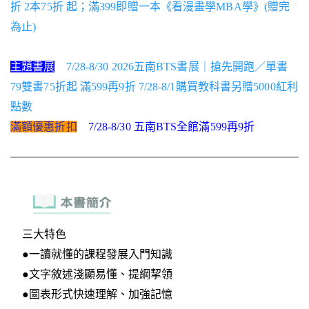
折 2本75折 起；滿399即贈一本《看漫畫學MBA學》(贈完
為止)
主題書展
7/28-8/30 2026五南BTS書展｜搶先開跑／單書
79雙書75折起 滿599再9折 7/28-8/1購買教科書另贈5000紅利
點數
滿額優惠折扣
7/28-8/30 五南BTS全館滿599再9折