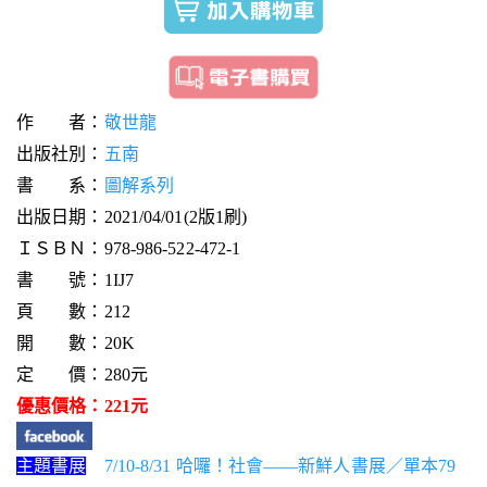
作 者：
敬世龍
出版社別：
五南
書 系：
圖解系列
出版日期：2021/04/01(2版1刷)
ＩＳＢＮ：978-986-522-472-1
書 號：1IJ7
頁 數：212
開 數：20K
定 價：280元
優惠價格：221元
主題書展
7/10-8/31 哈囉！社會——新鮮人書展／單本79