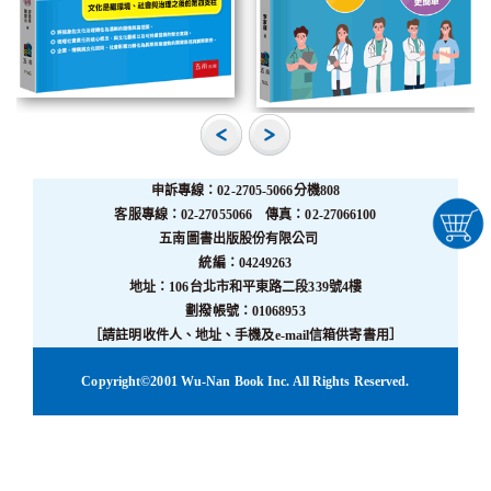
申訴專線：02-2705-5066分機808
客服專線：02-27055066 傳真：02-27066100
五南圖書出版股份有限公司
統編：04249263
地址：106台北市和平東路二段339號4樓
劃撥帳號：01068953
［請註明收件人、地址、手機及e-mail信箱供寄書用］
Copyright©2001 Wu-Nan Book Inc. All Rights Reserved.