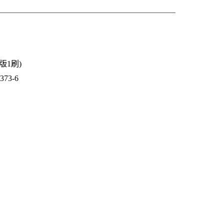
1版1刷)
73-6