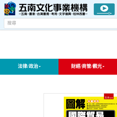
法律/政治
財經/商管/觀光