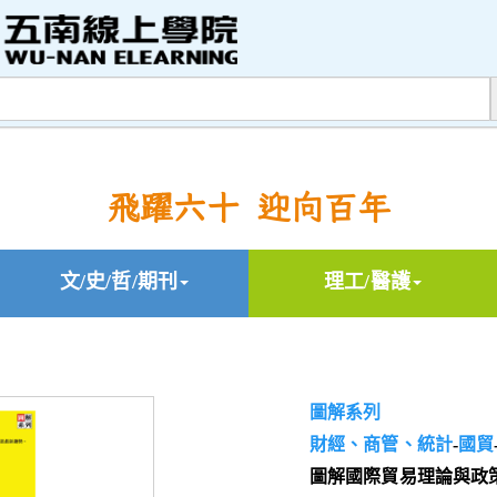
飛躍六十 迎向百年
文/史/哲/期刊
理工/醫護
圖解系列
財經、商管、統計
-
國貿
圖解國際貿易理論與政