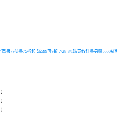
跑／單書79雙書75折起 滿599再9折 7/28-8/1購買教科書另贈5000
)
)
)