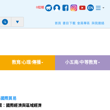
0結帳
首頁
書目下載
會員專區
與我連絡
教育/心理/傳播
小五南/中等教育
-
國際貿易
策：國際經濟與區域經濟