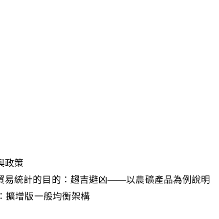
論與政策
、服務貿易統計的目的：趨吉避凶——以農礦產品為例說明
濟全景：擴增版一般均衡架構