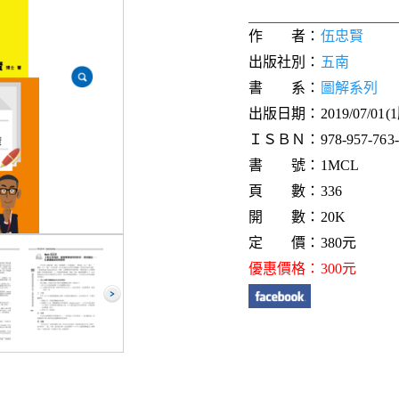
作 者：
伍忠賢
出版社別：
五南
書 系：
圖解系列
出版日期：2019/07/01(
ＩＳＢＮ：978-957-763-3
書 號：1MCL
頁 數：336
開 數：20K
定 價：380元
優惠價格：300元