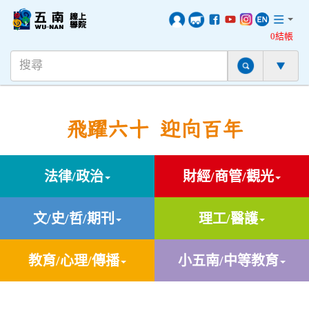
0結帳
飛躍六十 迎向百年
法律/政治
財經/商管/觀光
文/史/哲/期刊
理工/醫護
教育/心理/傳播
小五南/中等教育