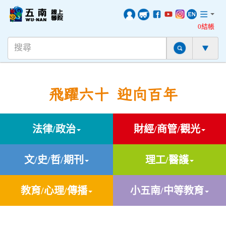
0結帳
飛躍六十 迎向百年
法律/政治
財經/商管/觀光
文/史/哲/期刊
理工/醫護
教育/心理/傳播
小五南/中等教育