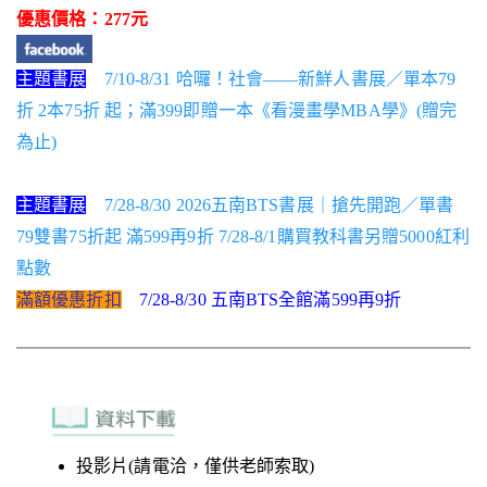
優惠價格：277元
主題書展
7/10-8/31 哈囉！社會——新鮮人書展／單本79
折 2本75折 起；滿399即贈一本《看漫畫學MBA學》(贈完
為止)
主題書展
7/28-8/30 2026五南BTS書展｜搶先開跑／單書
79雙書75折起 滿599再9折 7/28-8/1購買教科書另贈5000紅利
點數
滿額優惠折扣
7/28-8/30 五南BTS全館滿599再9折
投影片(請電洽，僅供老師索取)