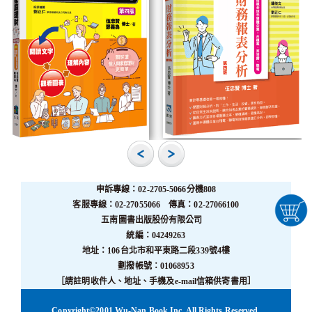
申訴專線：02-2705-5066分機808
客服專線：02-27055066 傳真：02-27066100
五南圖書出版股份有限公司
統編：04249263
地址：106台北市和平東路二段339號4樓
劃撥帳號：01068953
［請註明收件人、地址、手機及e-mail信箱供寄書用］
Copyright©2001 Wu-Nan Book Inc. All Rights Reserved.