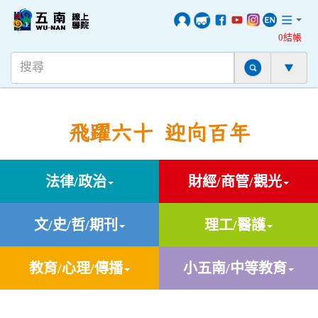
0結帳
飛躍六十 迎向百年
法律/政治
財經/商管/觀光
文/史/哲/期刊
理工/醫護
教育/心理/傳播
小五南/中等教育