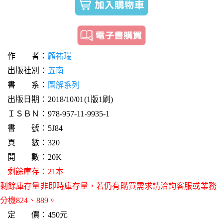
作 者：
顧祐瑞
出版社別：
五南
書 系：
圖解系列
出版日期：2018/10/01(1版1刷)
ＩＳＢＮ：978-957-11-9935-1
書 號：5J84
頁 數：320
開 數：20K
剩餘庫存：21本
剩餘庫存量非即時庫存量，若仍有購買需求請洽詢客服或業務
分機824、889。
定 價：450元