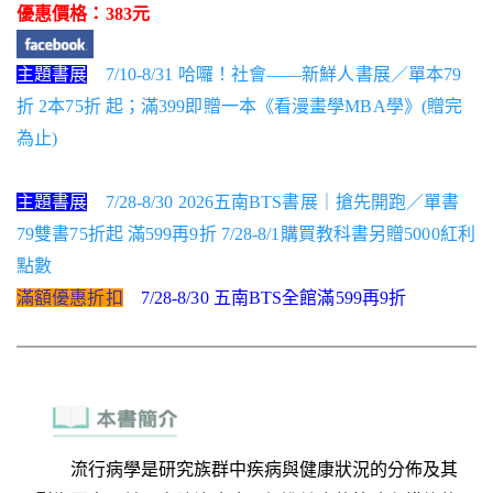
優惠價格：383元
主題書展
7/10-8/31 哈囉！社會——新鮮人書展／單本79
折 2本75折 起；滿399即贈一本《看漫畫學MBA學》(贈完
為止)
主題書展
7/28-8/30 2026五南BTS書展｜搶先開跑／單書
79雙書75折起 滿599再9折 7/28-8/1購買教科書另贈5000紅利
點數
滿額優惠折扣
7/28-8/30 五南BTS全館滿599再9折