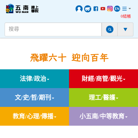
0結帳
飛躍六十 迎向百年
法律/政治
財經/商管/觀光
文/史/哲/期刊
理工/醫護
教育/心理/傳播
小五南/中等教育