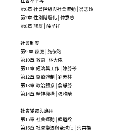
社會不平等
第6章 社會階級與社會流動│翁志遠
第7章 性別階層化│韓意慈
第8章 族群│薛呈祥
社會制度
第9 章 家庭│施侒玓
第10章 教育│林大森
第11章 經濟與工作│陳芬苓
第12章 醫療體制│劉素芬
第13章 政治體系│詹靜芬
第14章 精神機構│張雅晴
社會變遷與應用
第15章 社會運動│鍾道詮
第16章 社會變遷與全球化│葉崇揚