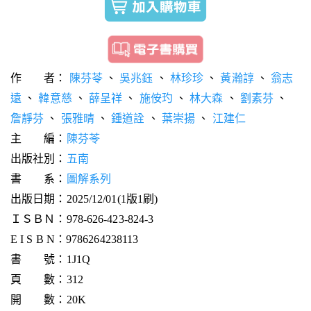
作 者：
陳芬苓
、
吳兆鈺
、
林珍珍
、
黃瀚諄
、
翁志
遠
、
韓意慈
、
薛呈祥
、
施侒玓
、
林大森
、
劉素芬
、
詹靜芬
、
張雅晴
、
鍾道詮
、
葉崇揚
、
江建仁
主 編：
陳芬苓
出版社別：
五南
書 系：
圖解系列
出版日期：2025/12/01(1版1刷)
ＩＳＢＮ：978-626-423-824-3
E I S B N：9786264238113
書 號：1J1Q
頁 數：312
開 數：20K