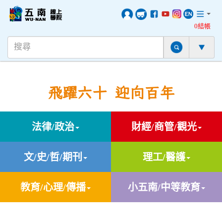
0結帳
飛躍六十 迎向百年
法律/政治
財經/商管/觀光
文/史/哲/期刊
理工/醫護
教育/心理/傳播
小五南/中等教育