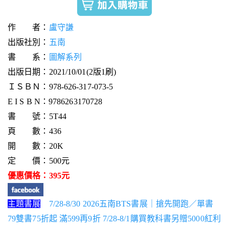
作 者：
盧守謙
出版社別：
五南
書 系：
圖解系列
出版日期：2021/10/01(2版1刷)
ＩＳＢＮ：978-626-317-073-5
E I S B N：9786263170728
書 號：5T44
頁 數：436
開 數：20K
定 價：500元
優惠價格：395元
主題書展
7/28-8/30 2026五南BTS書展｜搶先開跑／單書
79雙書75折起 滿599再9折 7/28-8/1購買教科書另贈5000紅利