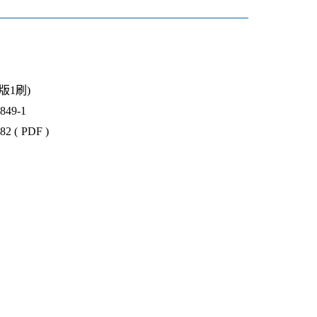
3版1刷)
49-1
2 ( PDF )