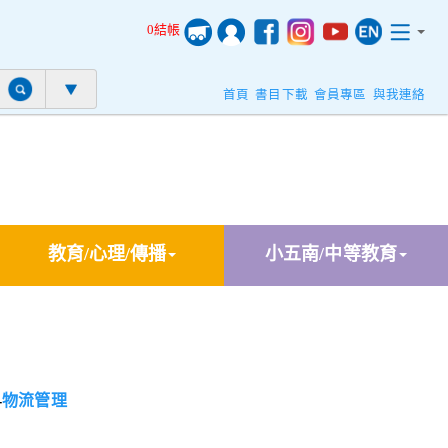
0結帳
首頁
書目下載
會員專區
與我連絡
教育/心理/傳播
小五南/中等教育
-
物流管理