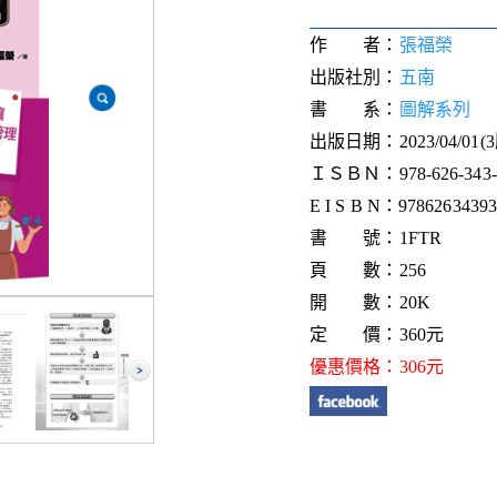
作 者：
張福榮
出版社別：
五南
書 系：
圖解系列
出版日期：2023/04/01(
ＩＳＢＮ：978-626-343-8
E I S B N：978626343938
書 號：1FTR
頁 數：256
開 數：20K
定 價：360元
優惠價格：306元