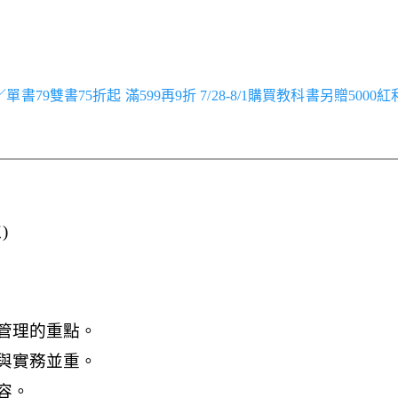
跑／單書79雙書75折起 滿599再9折 7/28-8/1購買教科書另贈5000
)