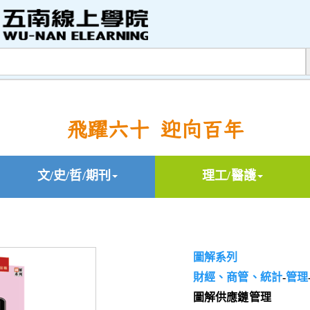
飛躍六十 迎向百年
文/史/哲/期刊
理工/醫護
圖解系列
財經、商管、統計
-
管理
圖解供應鏈管理