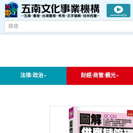
法律/政治
財經/商管/觀光