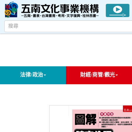
法律/政治
財經/商管/觀光