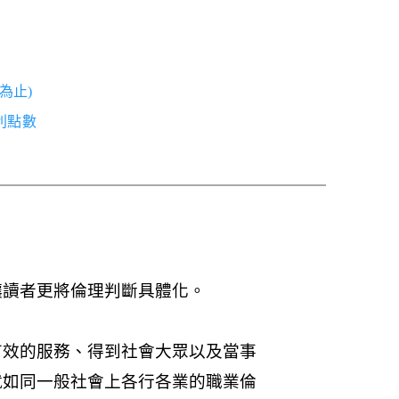
為止)
紅利點數