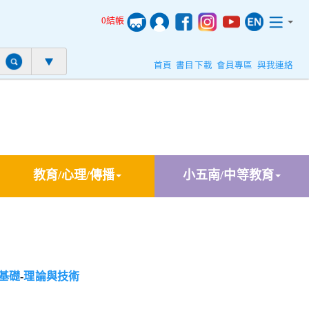
0結帳
首頁
書目下載
會員專區
與我連絡
教育/心理/傳播
小五南/中等教育
基礎
-
理論與技術