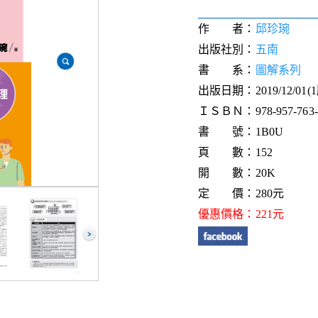
作 者：
邱珍琬
出版社別：
五南
書 系：
圖解系列
出版日期：2019/12/01(
ＩＳＢＮ：978-957-763-6
書 號：1B0U
頁 數：152
開 數：20K
定 價：280元
優惠價格：221元