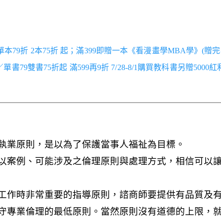
／單本79折 2本75折 起；滿399即贈一本《看漫畫學MBA學》(贈完
跑／單書79雙書75折起 滿599再9折 7/28-8/1購買教科書另贈5000