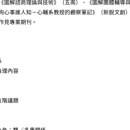
係
倫理內容
位階議題