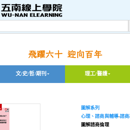
飛躍六十 迎向百年
文/史/哲/期刊
理工/醫護
圖解系列
心理、諮商與輔導
-
諮商
圖解諮商倫理