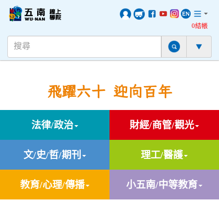
0結帳
飛躍六十 迎向百年
法律/政治
財經/商管/觀光
文/史/哲/期刊
理工/醫護
教育/心理/傳播
小五南/中等教育