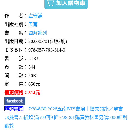
作 者：
盧守謙
出版社別：
五南
書 系：
圖解系列
出版日期：2023/03/01(2版3刷)
ＩＳＢＮ：978-957-763-314-9
書 號：5T33
頁 數：544
開 數：20K
定 價：650元
優惠價格：514元
主題書展
7/28-8/30 2026五南BTS書展｜搶先開跑／單書
79雙書75折起 滿599再9折 7/28-8/1購買教科書另贈5000紅利
點數