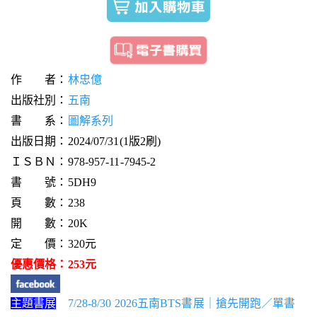
作 者：
林忠億
出版社別：
五南
書 系：
圖解系列
出版日期：2024/07/31(1版2刷)
ＩＳＢＮ：978-957-11-7945-2
書 號：5DH9
頁 數：238
開 數：20K
定 價：320元
優惠價格：253元
主題書展
7/28-8/30 2026五南BTS書展｜搶先開跑／單書