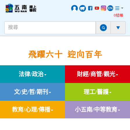
0結帳
飛躍六十 迎向百年
法律/政治
財經/商管/觀光
文/史/哲/期刊
理工/醫護
教育/心理/傳播
小五南/中等教育