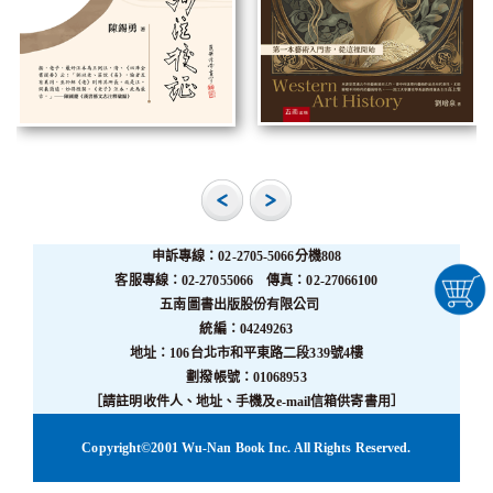
申訴專線：02-2705-5066分機808
客服專線：02-27055066 傳真：02-27066100
五南圖書出版股份有限公司
統編：04249263
地址：106台北市和平東路二段339號4樓
劃撥帳號：01068953
［請註明收件人、地址、手機及e-mail信箱供寄書用］
Copyright©2001 Wu-Nan Book Inc. All Rights Reserved.