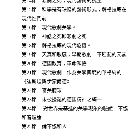
第14節 悲劇之死；現代藝術的誕生
第15節 科學是有缺陷的藝術形式；蘇格拉底在
現代性門前
第16節 現代歌劇美學。
第17節 神話之死即悲劇之死
第18節 蘇格拉底的現代危機。
第19節 天真和敏感；早期歌劇—不匹配的元素
第20節 德國教育；革命頓悟
第21節 現代歌劇—作為美學典範的華格納的
《崔斯坦與伊索爾德》
第22節 審美聽眾
第23節 未被擾亂的德國精神之統一
第24節 對世界是基進的美學現象的驗證—不協
和音理論
第25節 論不協和人