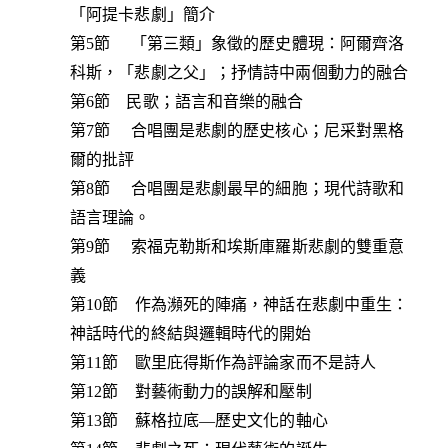
「阿提卡悲劇」簡介
第5節 「第三類」象徵的歷史體現：阿爾齊洛
科斯，「悲劇之父」；抒情詩中兩個動力的融合
第6節 民歌；語言和音樂的融合
第7節 合唱團是悲劇的歷史核心；尼采對黑格
爾的批評
第8節 合唱團是悲劇最早的細胞；現代詩歌和
語言理論。
第9節 索福克勒斯和埃斯庫羅斯悲劇的雙重意
義
第10節 作為瀕死的陣痛，神話在悲劇中重生：
神話時代的終結與邏輯時代的開始
第11節 歐里庇得斯作為評論家而不是詩人
第12節 對藝術動力的誤解和壓制
第13節 蘇格拉底—歷史文化的軸心