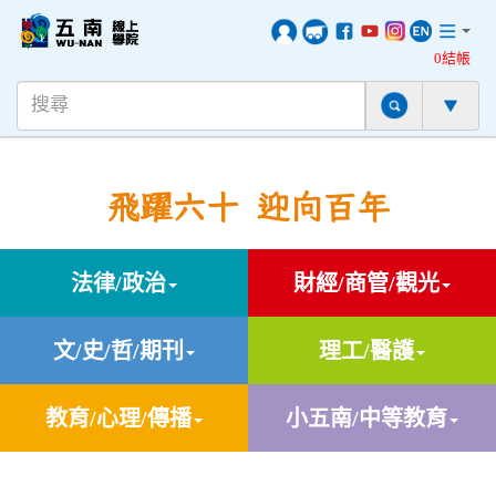
0結帳
飛躍六十 迎向百年
法律/政治
財經/商管/觀光
文/史/哲/期刊
理工/醫護
教育/心理/傳播
小五南/中等教育