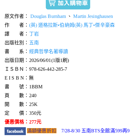
原文作者：
Douglas Burnham
、
Martin Jesinghausen
作 者：
(英) 道格拉斯•伯納姆(英) 馬丁•傑辛豪森
譯 者：
丁岩
出版社別：
五南
書 系：
經典哲學名著導讀
出版日期：2026/06/01(1版1刷)
ＩＳＢＮ：978-626-442-285-7
E I S B N：無
書 號：1BBM
頁 數：240
開 數：25K
定 價：350元
優惠價格：277元
滿額優惠折扣
7/28-8/30 五南BTS全館滿599再9