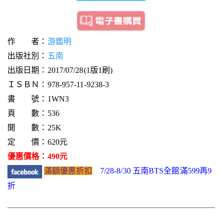
作 者：
游鑑明
出版社別：
五南
出版日期：2017/07/28(1版1刷)
ＩＳＢＮ：978-957-11-9238-3
書 號：1WN3
頁 數：536
開 數：25K
定 價：620元
優惠價格：490元
滿額優惠折扣
7/28-8/30 五南BTS全館滿599再9
折