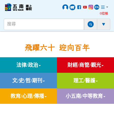
0結帳
飛躍六十 迎向百年
法律/政治
財經/商管/觀光
文/史/哲/期刊
理工/醫護
教育/心理/傳播
小五南/中等教育