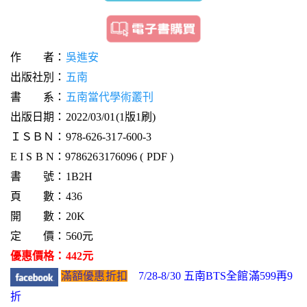
作 者：
吳進安
出版社別：
五南
書 系：
五南當代學術叢刊
出版日期：2022/03/01(1版1刷)
ＩＳＢＮ：978-626-317-600-3
E I S B N：9786263176096 ( PDF )
書 號：1B2H
頁 數：436
開 數：20K
定 價：560元
優惠價格：442元
滿額優惠折扣
7/28-8/30 五南BTS全館滿599再9
折