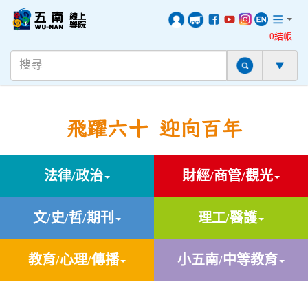
0結帳
飛躍六十 迎向百年
法律/政治
財經/商管/觀光
文/史/哲/期刊
理工/醫護
教育/心理/傳播
小五南/中等教育