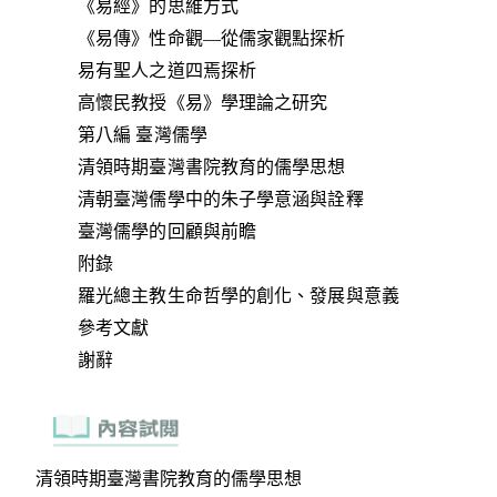
《易經》的思維方式
《易傳》性命觀—從儒家觀點探析
易有聖人之道四焉探析
高懷民教授《易》學理論之研究
第八編 臺灣儒學
清領時期臺灣書院教育的儒學思想
清朝臺灣儒學中的朱子學意涵與詮釋
臺灣儒學的回顧與前瞻
附錄
羅光總主教生命哲學的創化、發展與意義
參考文獻
謝辭