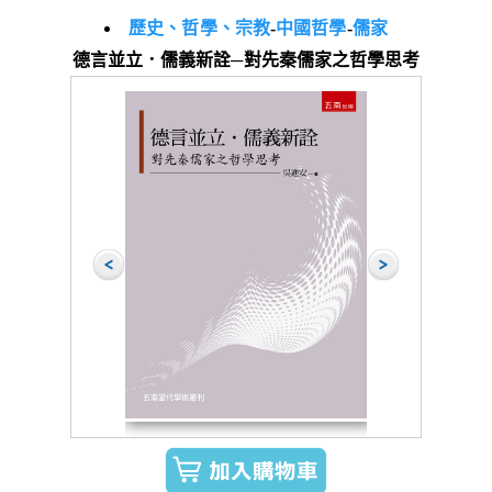
歷史、哲學、宗教
-
中國哲學
-
儒家
德言並立．儒義新詮─對先秦儒家之哲學思考