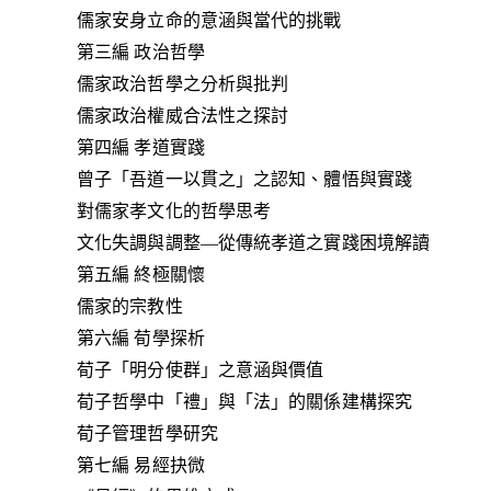
儒家安身立命的意涵與當代的挑戰
第三編 政治哲學
儒家政治哲學之分析與批判
儒家政治權威合法性之探討
第四編 孝道實踐
曾子「吾道一以貫之」之認知、體悟與實踐
對儒家孝文化的哲學思考
文化失調與調整—從傳統孝道之實踐困境解讀
第五編 終極關懷
儒家的宗教性
第六編 荀學探析
荀子「明分使群」之意涵與價值
荀子哲學中「禮」與「法」的關係建構探究
荀子管理哲學研究
第七編 易經抉微