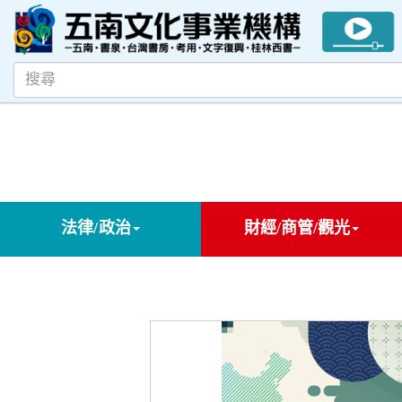
法律/政治
財經/商管/觀光