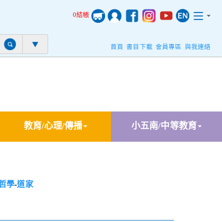
0結帳
首頁
書目下載
會員專區
與我連絡
教育/心理/傳播
小五南/中等教育
哲學
-
道家