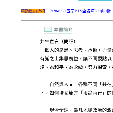
滿額優惠折扣
7/28-8/30 五南BTS全館滿599再9折