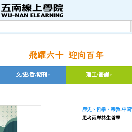
飛躍六十 迎向百年
文/史/哲/期刊
理工/醫護
歷史、哲學、宗教
-
中國
思考兩岸共生哲學