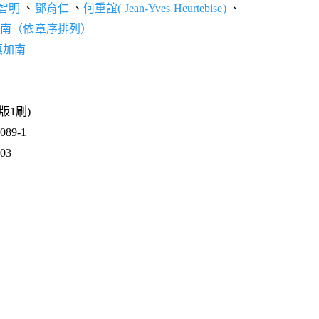
智明
、
鄧育仁
、
何重誼( Jean-Yves Heurtebise)
、
加南（依章序排列）
莫加南
1版1刷)
89-1
403