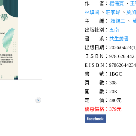
作 者：
楊儒賓
、
王
林鎮國
、
莊家瑋
、
莫
主 編：
賴錫三
、
出版社別：
五南
書 系：
共生叢書
出版日期：2026/04/23(
ＩＳＢＮ：978-626-442-0
E I S B N：9786264423
書 號：1BGC
頁 數：308
開 數：20K
定 價：480元
優惠價格：379元