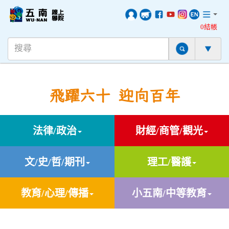
0結帳
飛躍六十 迎向百年
法律/政治
財經/商管/觀光
文/史/哲/期刊
理工/醫護
教育/心理/傳播
小五南/中等教育