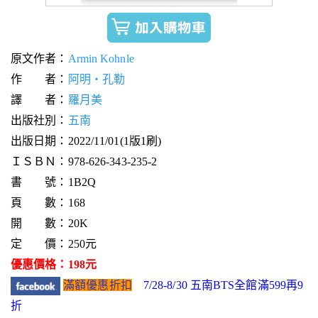
原文作者：
Armin Kohnle
作 者：
阿明‧孔勒
譯 者：
羅月美
出版社別：
五南
出版日期：2022/11/01(1版1刷)
ＩＳＢＮ：978-626-343-235-2
書 號：1B2Q
頁 數：168
開 數：20K
定 價：250元
優惠價格：198元
滿額優惠折扣
7/28-8/30 五南BTS全館滿599再9
折