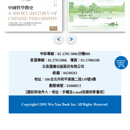
申訴專線：02-2705-5066分機808
客服專線：02-27055066 傳真：02-27066100
五南圖書出版股份有限公司
統編：04249263
地址：106台北市和平東路二段339號4樓
劃撥帳號：01068953
［請註明收件人、地址、手機及e-mail信箱供寄書用］
Copyright©2001 Wu-Nan Book Inc. All Rights Reserved.