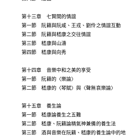
第十三章 七賢間的情誼
第一節 阮籍與阮咸、王戎、劉伶之情誼互動
第二節 阮籍與嵇康之交往情誼
第三節 嵇康與山濤
第四節 嵇康與向秀
第十四章 音樂中和之美的享受
第一節 阮籍的〈樂論〉
第二節 嵇康的〈琴賦〉與〈聲無哀樂論〉
第十五章 養生論
第一節 嵇康論養生之五難
第二節 嵇康、阮籍論精氣神兼備的養生法
第三節 酒與音樂在阮籍、嵇康的養生論中的地