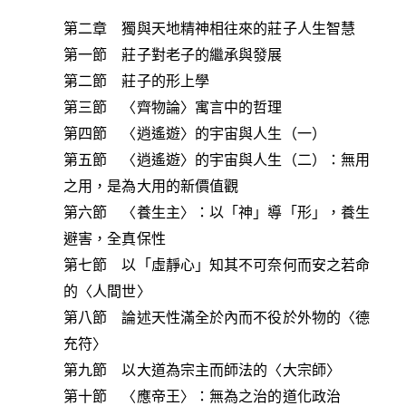
第二章 獨與天地精神相往來的莊子人生智慧
第一節 莊子對老子的繼承與發展
第二節 莊子的形上學
第三節 〈齊物論〉寓言中的哲理
第四節 〈逍遙遊〉的宇宙與人生（一）
第五節 〈逍遙遊〉的宇宙與人生（二）：無用
之用，是為大用的新價值觀
第六節 〈養生主〉：以「神」導「形」，養生
避害，全真保性
第七節 以「虛靜心」知其不可奈何而安之若命
的〈人間世〉
第八節 論述天性滿全於內而不役於外物的〈德
充符〉
第九節 以大道為宗主而師法的〈大宗師〉
第十節 〈應帝王〉：無為之治的道化政治