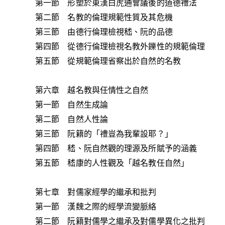
第一節 形塑於東漢白虎通會議後的道德禮法
第二節 名教的倫理規範性質及其危機
第三節 由德行倫理檢視嵇、阮的品德
第四節 從德行倫理檢視名教外鑠性的規範倫理
第五節 從規範倫理省察出於自然的名教
第六章 越名教與任情性之自然
第一節 自然生成論
第二節 自然人性論
第三節 阮籍的「禮豈為我輩設耶？」
第四節 嵇、阮自然觀的理源及所賦予的涵義
第五節 嵇康的人性觀及「越名教任自然」
第七章 對儒家經學的繼承和批判
第一節 漢魏之際的經學流變脈絡
第二節 阮籍對儒學之繼承及對儒學異化之批判