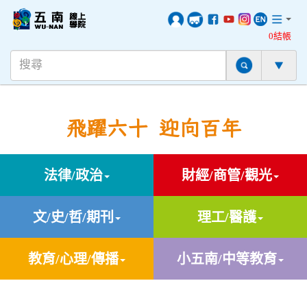
0結帳
飛躍六十 迎向百年
法律/政治
財經/商管/觀光
文/史/哲/期刊
理工/醫護
教育/心理/傳播
小五南/中等教育