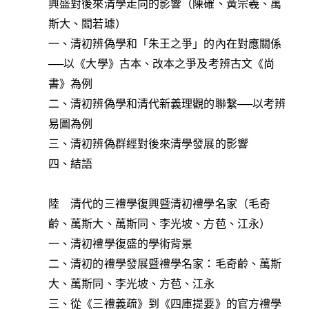
興盛對後來清學走向的影響（陳確、黃宗羲、萬
斯大、閻若璩）
一、清初辨偽學和「朱王之爭」的內在對應關係
──以《大學》古本、改本之爭及考辨古文《尚
書》為例
二、清初辨偽學和清代新義理觀的聯繫──以考辨
易圖為例
三、清初辨偽群經對後來清學發展的影響
四、結語
陸 清代的三禮學復興暨清初禮學名家（毛奇
齡、萬斯大、萬斯同、李光坡、方苞、江永）
一、清初禮學復盛的學術背景
二、清初的禮學發展暨禮學名家：毛奇齡、萬斯
大、萬斯同、李光坡、方苞、江永
三、從《三禮義疏》到《四庫提要》的官方禮學