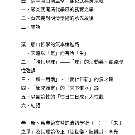
壹 清學開山兩巨擘：顧炎武與黃宗羲
一、顧炎武開清代學風的務實之學
二、黃宗羲對明清學術的承先啟後
三、結語
貳 船山哲學的氣本論進路
一、天道以「氣」而有所「生」
二、「唯化現理」——「理」的活動義、實踐理
性強調
三、「體一用兩」、「變化日新」的氣之理
四、「象成體定」的「天下惟器」論
五、以氣論性的「性日生日成」人性觀
六、結語
叁 新、舊典範交替的清初學術（一）：「朱王
之爭」及其理論修正（陸世儀、陸隴其、李光