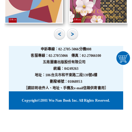
申訴專線：02-2705-5066分機808
客服專線：02-27055066 傳真：02-27066100
五南圖書出版股份有限公司
統編：04249263
地址：106台北市和平東路二段339號4樓
劃撥帳號：01068953
［請註明收件人、地址、手機及e-mail信箱供寄書用］
Copyright©2001 Wu-Nan Book Inc. All Rights Reserved.