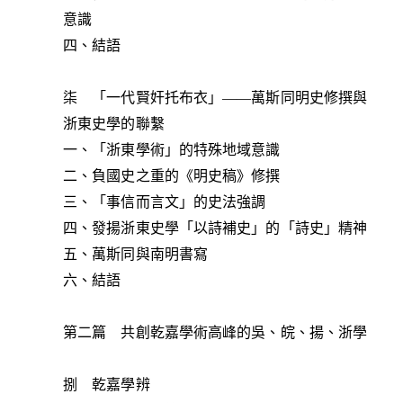
意識
四、結語
柒 「一代賢奸托布衣」——萬斯同明史修撰與
浙東史學的聯繫
一、「浙東學術」的特殊地域意識
二、負國史之重的《明史稿》修撰
三、「事信而言文」的史法強調
四、發揚浙東史學「以詩補史」的「詩史」精神
五、萬斯同與南明書寫
六、結語
第二篇 共創乾嘉學術高峰的吳、皖、揚、浙學
捌 乾嘉學辨