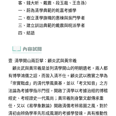
客、錢大昕、戴震、段玉裁、王念孫）
一、蔚為清學典範的乾嘉考據學
二、樹立漢學旗幟的惠棟與吳門學者
三、建立訓詁典範的戴震與皖派學者
四、結語