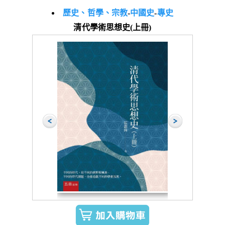
歷史、哲學、宗教
-
中國史
-
專史
清代學術思想史(上冊)