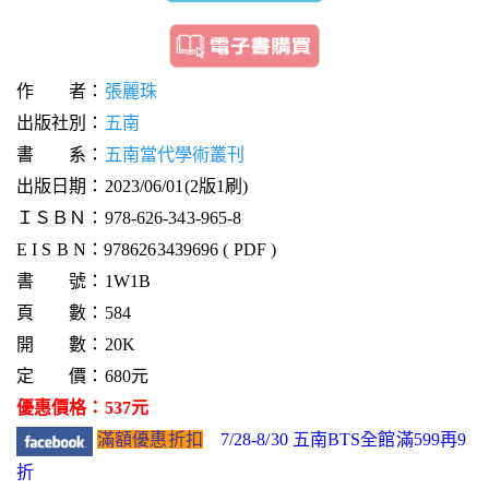
作 者：
張麗珠
出版社別：
五南
書 系：
五南當代學術叢刊
出版日期：2023/06/01(2版1刷)
ＩＳＢＮ：978-626-343-965-8
E I S B N：9786263439696 ( PDF )
書 號：1W1B
頁 數：584
開 數：20K
定 價：680元
優惠價格：537元
滿額優惠折扣
7/28-8/30 五南BTS全館滿599再9
折