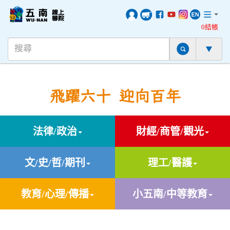
0結帳
飛躍六十 迎向百年
法律/政治
財經/商管/觀光
文/史/哲/期刊
理工/醫護
教育/心理/傳播
小五南/中等教育