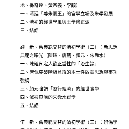
地、孫奇逢、黃宗羲、李顒）
一、清廷「尊朱闢王」的官學立場及朱學發展
二、清初的經世學風與王學修正派
三、結語
肆 新、舊典範交替的清初學術（二）：新思想
典範之曙光（陳確、唐甄、顏元、朱舜水）
一、陳確肯定人欲正當性的「治生論」
二、唐甄突破階級意識的本土性啟蒙思想與事功
強調
三、顏元強調「習行經濟」的經世實學
四、澤被東瀛的朱舜水實學
五、結語
伍 新、舊典範交替的清初學術（三）：辨偽學