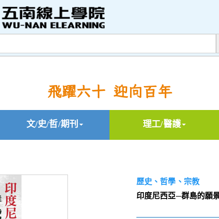
飛躍六十 迎向百年
文/史/哲/期刊
理工/醫護
歷史、哲學、宗教
印度尼西亞─群島的願