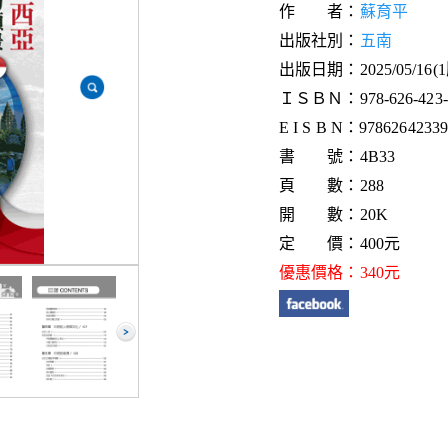
作 者：
蘇育平
出版社別：
五南
出版日期：2025/05/16(
ＩＳＢＮ：978-626-423-3
E I S B N：9786264233
書 號：4B33
頁 數：288
開 數：20K
定 價：400元
優惠價格：340元