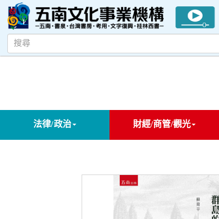
法律/政治
財經/商管/觀光