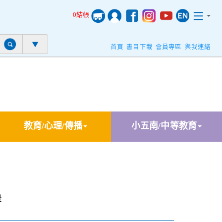
0結帳
首頁
書目下載
會員專區
與我連絡
教育/心理/傳播
小五南/中等教育
景