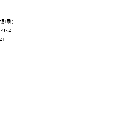
1版1刷)
93-4
941