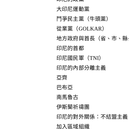
大印尼運動黨
鬥爭民主黨（牛頭黨）
從業黨（GOLKAR）
地方政府與首長（省、市、縣
印尼的首都
印尼國民軍（TNI）
印尼的內部分離主義
亞齊
巴布亞
南馬魯古
伊斯蘭祈禱團
印尼的對外關係：不結盟主義
加入區域組織