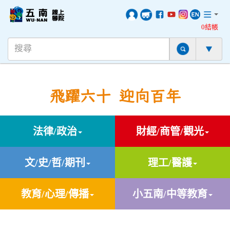
0結帳
飛躍六十 迎向百年
法律/政治
財經/商管/觀光
文/史/哲/期刊
理工/醫護
教育/心理/傳播
小五南/中等教育