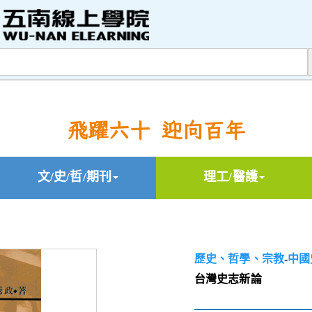
飛躍六十 迎向百年
文/史/哲/期刊
理工/醫護
歷史、哲學、宗教
-
中國
台灣史志新論