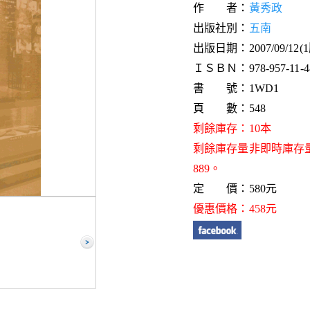
作 者：
黃秀政
出版社別：
五南
出版日期：2007/09/12(
ＩＳＢＮ：978-957-11-48
書 號：1WD1
頁 數：548
剩餘庫存：10本
剩餘庫存量非即時庫存
889。
定 價：580元
優惠價格：458元