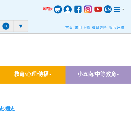
0結帳
首頁
書目下載
會員專區
與我連絡
教育/心理/傳播
小五南/中等教育
史
-
通史