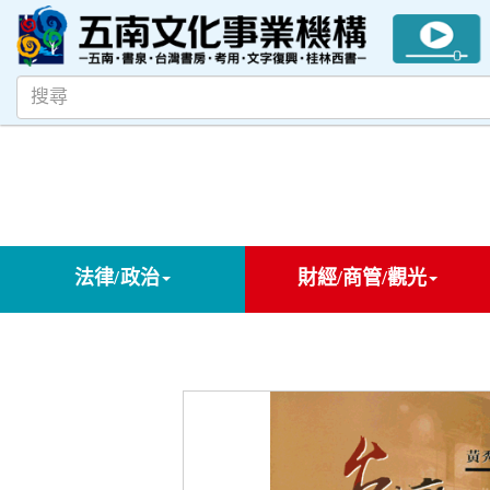
法律/政治
財經/商管/觀光