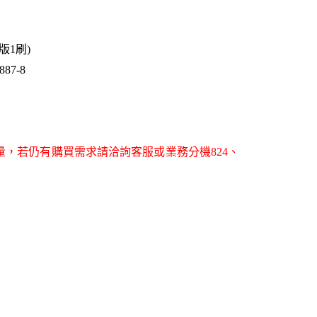
1版1刷)
87-8
量，若仍有購買需求請洽詢客服或業務分機824、