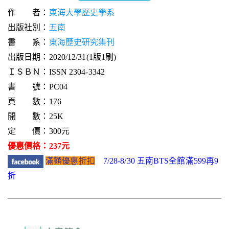
作 者：
東海大學歷史學系
出版社別：
五南
書 系：
東海歷史研究集刊
出版日期：2020/12/31(1版1刷)
ＩＳＢＮ：ISSN 2304-3342
書 號：PC04
頁 數：176
開 數：25K
定 價：300元
優惠價格：237元
滿額優惠折扣
7/28-8/30 五南BTS全館滿599再9
折