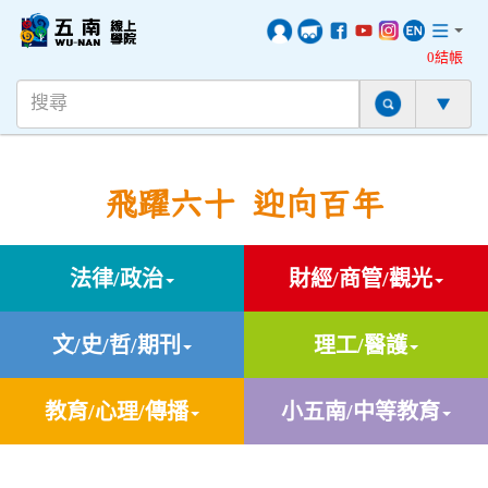
0結帳
飛躍六十 迎向百年
法律/政治
財經/商管/觀光
文/史/哲/期刊
理工/醫護
教育/心理/傳播
小五南/中等教育