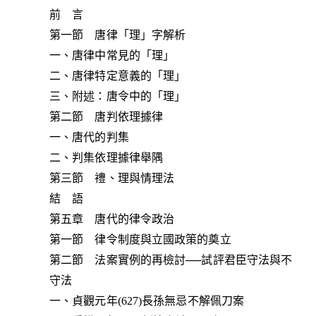
前 言
第一節 唐律「理」字解析
一、唐律中常見的「理」
二、唐律特定意義的「理」
三、附述：唐令中的「理」
第二節 唐判依理據律
一、唐代的判集
二、判集依理據律舉隅
第三節 禮、理與情理法
結 語
第五章 唐代的律令政治
第一節 律令制度與立國政策的奠立
第二節 法案實例的再檢討──試評君臣守法與不
守法
一、貞觀元年(627)長孫無忌不解佩刀案