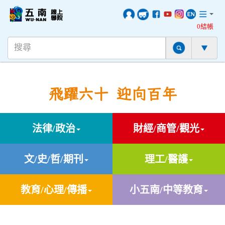
0結帳
飛躍六十 迎向百年
法律/政治
財經/商管/觀光
文/史/哲/期刊
理工/醫護
教育/心理/傳播
小五南/中等教育