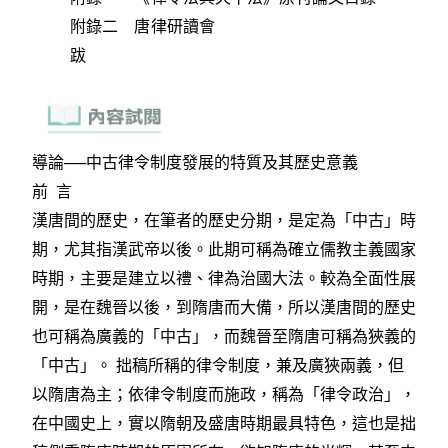
附錄二 唐律研讀會
跋