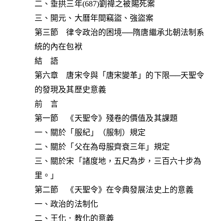
二、垂拱三年(687)劉禕之被賜死案
三、開元、大曆年間竊盜、強盜案
第三節 律令政治的困境──隋唐繼承北朝法制系
統的內在包袱
結 語
第六章 唐宋令與「唐宋變革」的下限──天聖令
的發現及其歷史意義
前 言
第一節 《天聖令》殘卷的價值及其課題
一、關於「服紀」（服制）規定
二、關於「父在為母服齊衰三年」規定
三、關於宋「諸度地，五尺為步，三百六十步為
里。」
第二節 《天聖令》在令典發展法史上的意義
一、政治的法制化
二、王化．教化的意義