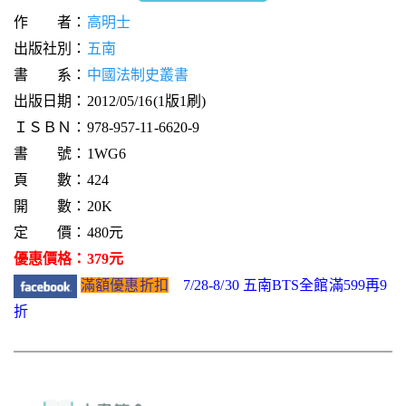
作 者：
高明士
出版社別：
五南
書 系：
中國法制史叢書
出版日期：2012/05/16(1版1刷)
ＩＳＢＮ：978-957-11-6620-9
書 號：1WG6
頁 數：424
開 數：20K
定 價：480元
優惠價格：379元
滿額優惠折扣
7/28-8/30 五南BTS全館滿599再9
折