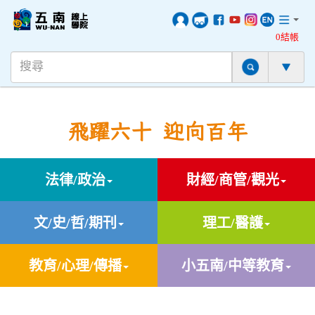
0結帳
飛躍六十 迎向百年
法律/政治
財經/商管/觀光
文/史/哲/期刊
理工/醫護
教育/心理/傳播
小五南/中等教育