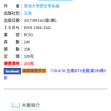
作 者：
東海大學歷史學系編
出版社別：
五南
出版日期：2017/09/14(1版1刷)
ＩＳＢＮ：ISSN 2304-3342
書 號：PC03
頁 數：240
開 數：25K
定 價：320元
優惠價格：253元
滿額優惠折扣
7/28-8/30 五南BTS全館滿599再9
折