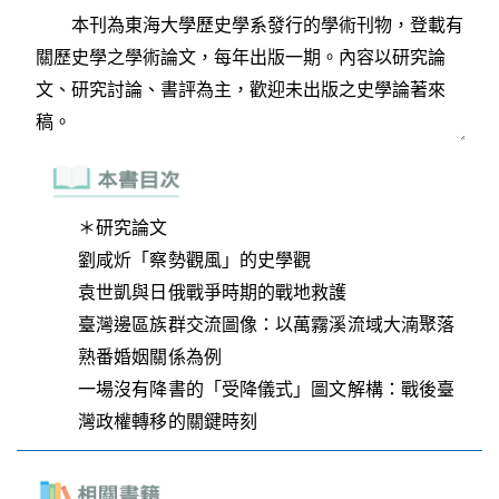
＊研究論文
劉咸炘「察勢觀風」的史學觀
袁世凱與日俄戰爭時期的戰地救護
臺灣邊區族群交流圖像：以萬霧溪流域大湳聚落
熟番婚姻關係為例
一場沒有降書的「受降儀式」圖文解構：戰後臺
灣政權轉移的關鍵時刻