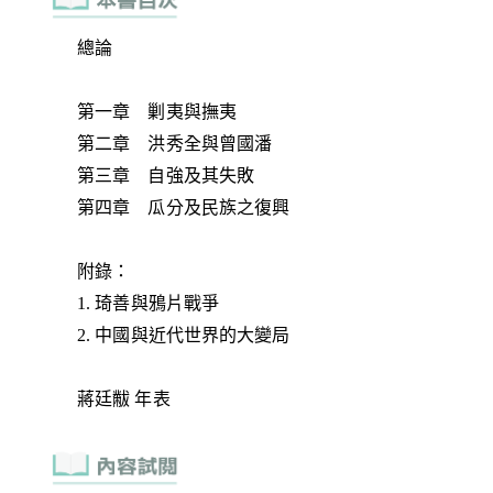
總論
第一章 剿夷與撫夷
第二章 洪秀全與曾國潘
第三章 自強及其失敗
第四章 瓜分及民族之復興
附錄：
1. 琦善與鴉片戰爭
2. 中國與近代世界的大變局
蔣廷黻 年表