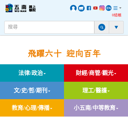
0結帳
飛躍六十 迎向百年
法律/政治
財經/商管/觀光
文/史/哲/期刊
理工/醫護
教育/心理/傳播
小五南/中等教育