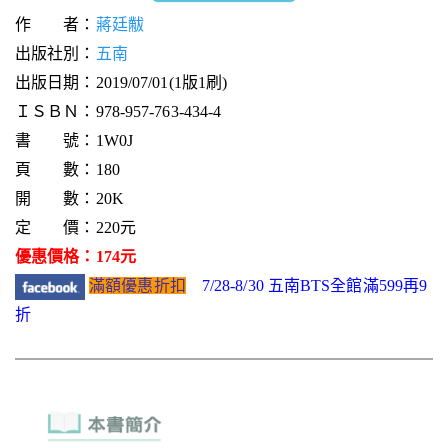
作 者：
蔣廷黻
出版社別：
五南
出版日期：2019/07/01(1版1刷)
ＩＳＢＮ：978-957-763-434-4
書 號：1W0J
頁 數：180
開 數：20K
定 價：220元
優惠價格：174元
滿額優惠折扣
7/28-8/30 五南BTS全館滿599再9
折