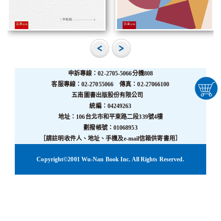
申訴專線：02-2705-5066分機808
客服專線：02-27055066 傳真：02-27066100
五南圖書出版股份有限公司
統編：04249263
地址：106台北市和平東路二段339號4樓
劃撥帳號：01068953
［請註明收件人、地址、手機及e-mail信箱供寄書用］
Copyright©2001 Wu-Nan Book Inc. All Rights Reserved.