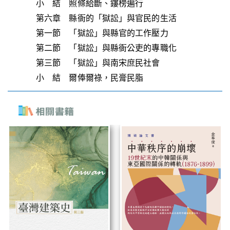
小 結 照條給斷、鏤榜遍行
第六章 縣衙的「獄訟」與官民的生活
第一節 「獄訟」與縣官的工作壓力
第二節 「獄訟」與縣衙公吏的專職化
第三節 「獄訟」與南宋庶民社會
小 結 爾俸爾祿，民膏民脂