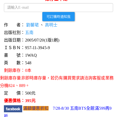
可訂購時通知我
作 者：
劉馨珺
、
高明士
出版社別：
五南
出版日期：2005/07/20(1版1刷)
ＩＳＢＮ：957-11-3945-9
書 號：1WAQ
頁 數：548
剩餘庫存：0本
剩餘庫存量非即時庫存量，若仍有購買需求請洽詢客服或業務
分機824、889。
定 價：500元
優惠價格：395元
滿額優惠折扣
7/28-8/30 五南BTS全館滿599再9
折