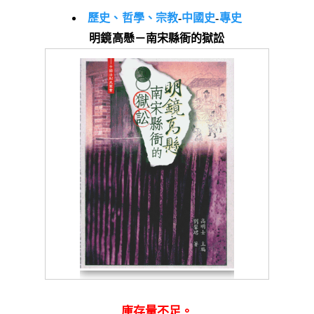
歷史、哲學、宗教
-
中國史
-
專史
明鏡高懸－南宋縣衙的獄訟
庫存量不足。