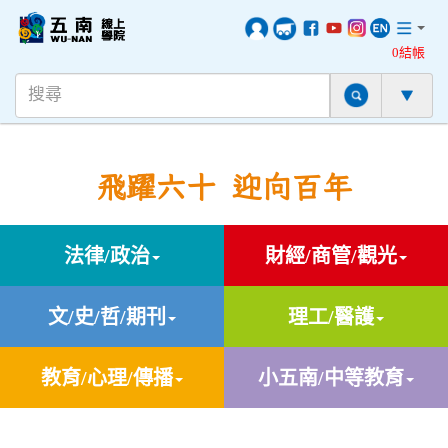
0結帳
飛躍六十 迎向百年
法律/政治
財經/商管/觀光
文/史/哲/期刊
理工/醫護
教育/心理/傳播
小五南/中等教育