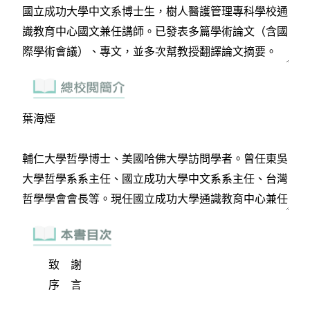
致 謝
序 言