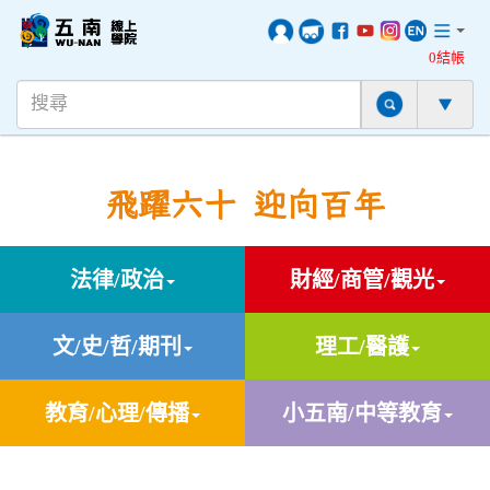
0結帳
飛躍六十 迎向百年
法律/政治
財經/商管/觀光
文/史/哲/期刊
理工/醫護
教育/心理/傳播
小五南/中等教育