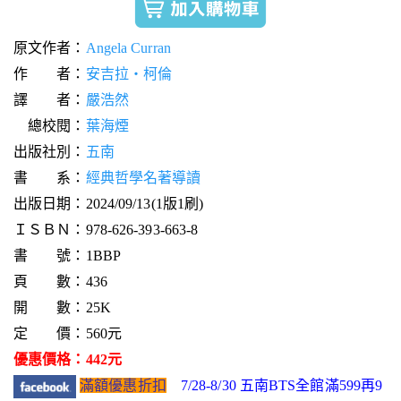
原文作者：
Angela Curran
作 者：
安吉拉‧柯倫
譯 者：
嚴浩然
總校閱：
葉海煙
出版社別：
五南
書 系：
經典哲學名著導讀
出版日期：2024/09/13(1版1刷)
ＩＳＢＮ：978-626-393-663-8
書 號：1BBP
頁 數：436
開 數：25K
定 價：560元
優惠價格：442元
滿額優惠折扣
7/28-8/30 五南BTS全館滿599再9