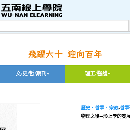
飛躍六十 迎向百年
文/史/哲/期刊
理工/醫護
歷史、哲學、宗教
-
哲學
物理之後─形上學的發