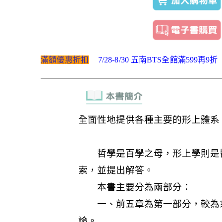
滿額優惠折扣
7/28-8/30 五南BTS全館滿599再9折