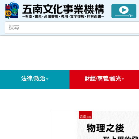
法律/政治
財經/商管/觀光