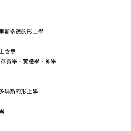
與亞里斯多德的形上學
上含意
：存有學、實體學、神學
與聖多瑪斯的形上學
異