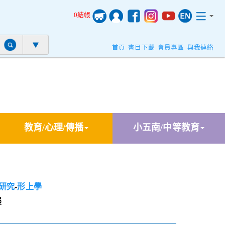
0結帳
首頁
書目下載
會員專區
與我連絡
教育/心理/傳播
小五南/中等教育
研究
-
形上學
展