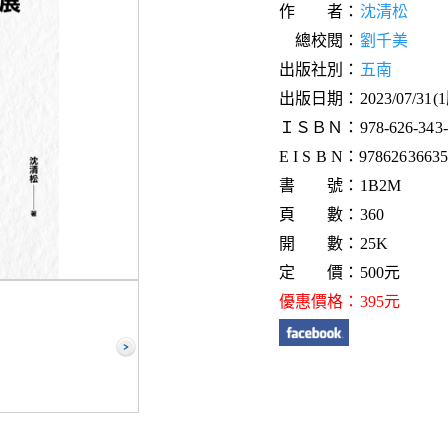
作 者：
沈清松
總校閱：
劉千美
出版社別：
五南
出版日期：2023/07/31(
ＩＳＢＮ：978-626-343-8
E I S B N：978626366358
書 號：1B2M
頁 數：360
開 數：25K
定 價：500元
優惠價格：395元