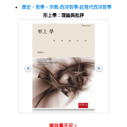
歷史、哲學、宗教
-
西洋哲學
-
近現代西洋哲學
形上學：理論與批評
庫存量不足。