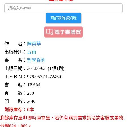
可訂購時通知我
作 者：
陳榮華
出版社別：
五南
書 系：
哲學系列
出版日期：2013/09/25(1版1刷)
ＩＳＢＮ：978-957-11-7246-0
書 號：1BAM
頁 數：280
開 數：20K
剩餘庫存：0本
剩餘庫存量非即時庫存量，若仍有購買需求請洽詢客服或業務
分機824、889。