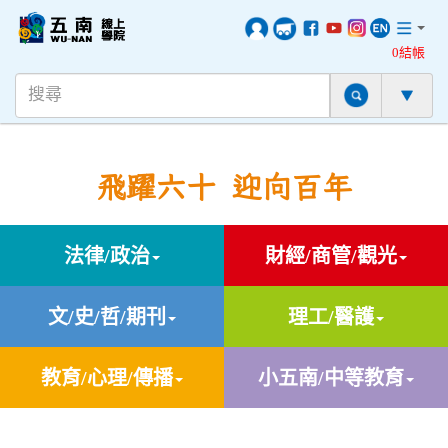
0結帳
飛躍六十 迎向百年
法律/政治
財經/商管/觀光
文/史/哲/期刊
理工/醫護
教育/心理/傳播
小五南/中等教育