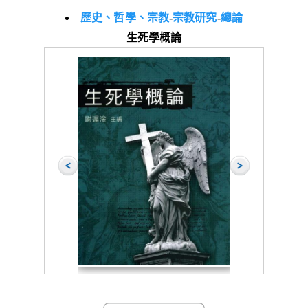
歷史、哲學、宗教
-
宗教研究
-
總論
生死學概論