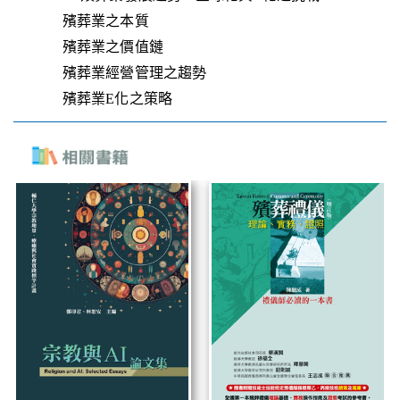
殯葬業之本質
殯葬業之價值鏈
殯葬業經營管理之趨勢
殯葬業E化之策略