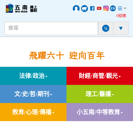
0結帳
飛躍六十 迎向百年
法律/政治
財經/商管/觀光
文/史/哲/期刊
理工/醫護
教育/心理/傳播
小五南/中等教育