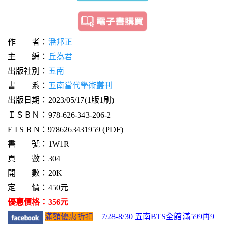
作 者：
潘邦正
主 編：
丘為君
出版社別：
五南
書 系：
五南當代學術叢刊
出版日期：2023/05/17(1版1刷)
ＩＳＢＮ：978-626-343-206-2
E I S B N：9786263431959 (PDF)
書 號：1W1R
頁 數：304
開 數：20K
定 價：450元
優惠價格：356元
滿額優惠折扣
7/28-8/30 五南BTS全館滿599再9