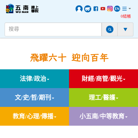
0結帳
飛躍六十 迎向百年
法律/政治
財經/商管/觀光
文/史/哲/期刊
理工/醫護
教育/心理/傳播
小五南/中等教育