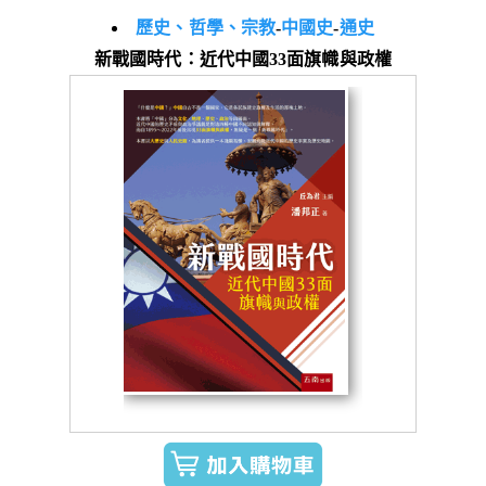
歷史、哲學、宗教
-
中國史
-
通史
新戰國時代：近代中國33面旗幟與政權