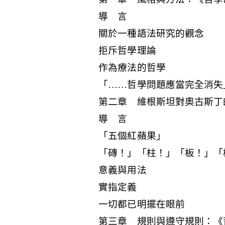
導 言
關於一種語法研究的觀念
拒斥哲學理論
作為療法的哲學
「……哲學問題應當完全消失
第二章 維根斯坦對奧古斯丁
導 言
「五個紅蘋果」
「磚！」「柱！」「板！」「
意義與用法
實指定義
一切都已明擺在眼前
第三章 規則與遵守規則：《哲