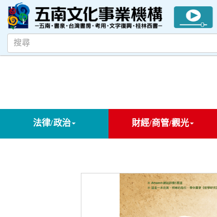
法律/政治
財經/商管/觀光