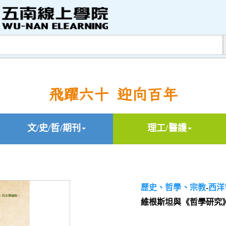
飛躍六十 迎向百年
文/史/哲/期刊
理工/醫護
歷史、哲學、宗教
-
西洋
維根斯坦與《哲學研究