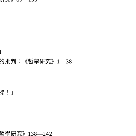
」
的批判：《哲學研究》1—38
樑！」
學研究》138—242