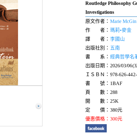
Routledge Philosophy Gu
Investigations
原文作者：
Marie McGin
作 者：
瑪莉•麥金
譯 者：
李國山
出版社別：
五南
書 系：
經典哲學名
出版日期：2026/03/06(
ＩＳＢＮ：978-626-442-2
書 號：1BAF
頁 數：288
開 數：25K
定 價：380元
優惠價格：300元