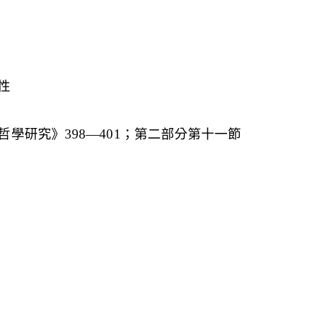
性
學研究》398—401；第二部分第十一節