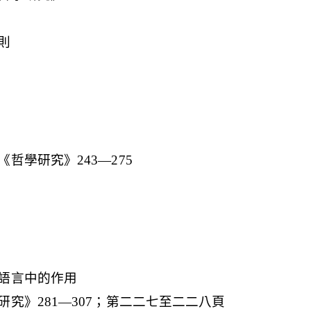
則
哲學研究》243—275
語言中的作用
究》281—307；第二二七至二二八頁