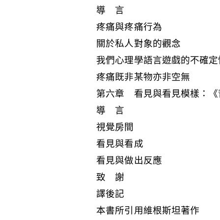
導 言
疼痛與疼痛行為
關於私人對象的觀念
我們心理學語言遊戲的不確定
疼痛既非某物亦非空無
第六章 看見與看見模樣：《哲
導 言
視覺房間
看見與看成
看見與做出反應
致 謝
譯後記
本書所引用維根斯坦著作