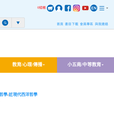
0結帳
首頁
書目下載
會員專區
與我連絡
教育/心理/傳播
小五南/中等教育
哲學
-
近現代西洋哲學
》