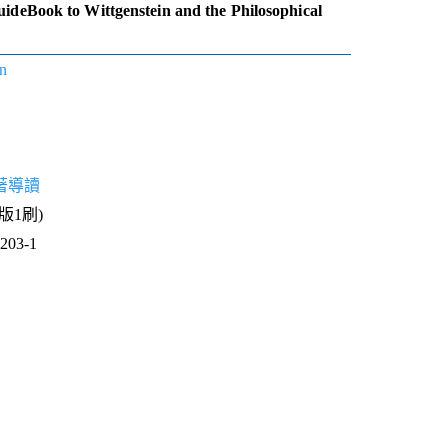
ideBook to Wittgenstein and the Philosophical
n
著導讀
3版1刷)
03-1