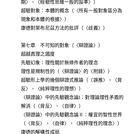
期〉、〈經驗性思維一般的設準〉）
超驗對象：本體的概念（〈所有一般對象區分為
現象和本體的根據〉）
康德對萊布尼茲方法的批評（〈歧義〉）
第七章 不可知的對象（〈辯證論〉）
超越真理之國度
先驗幻象：理性關於無條件者的理念
理性是規制性的（〈辯證論〉的〈附錄〉）
超驗形上學的幾個辯證式推論（〈誤推〉、〈背
反〉、〈純粹理性的理想〉）
〈辯證論〉中的先驗觀念論I：對理論理性矛盾的
解消（〈背反〉、〈自律〉）
〈辯證論〉中的先驗觀念論Ⅱ：權宜的智性世界
（〈背反〉、〈自律〉、〈純粹理性的理念〉）
康德的解構性成就