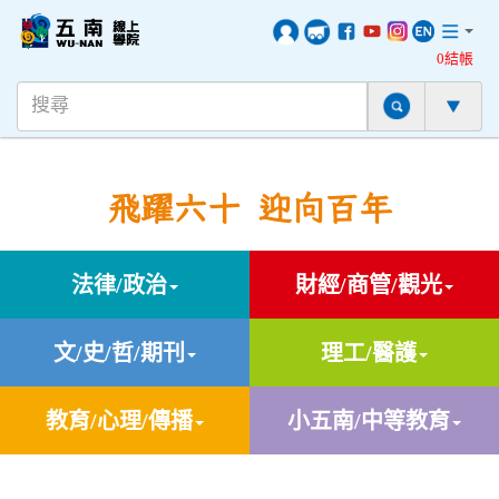
0結帳
飛躍六十 迎向百年
法律/政治
財經/商管/觀光
文/史/哲/期刊
理工/醫護
教育/心理/傳播
小五南/中等教育