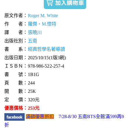
原文作者：
Roger M. White
作 者：
羅傑‧M.懷特
譯 者：
張曉川
出版社別：
五南
書 系：
經典哲學名著導讀
出版日期：2025/10/15(1版3刷)
ＩＳＢＮ：978-986-522-257-4
書 號：1B1G
頁 數：244
開 數：25K
定 價：320元
優惠價格：253元
滿額優惠折扣
7/28-8/30 五南BTS全館滿599再9
折