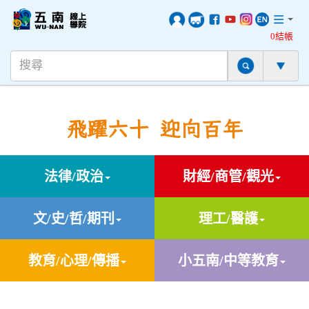
0結帳
飛躍六十 迎向百年
法律/政治
財經/商管/觀光
文/史/哲/期刊
理工/醫護
教育/心理/傳播
小五南/中等教育