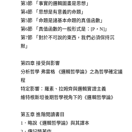
第3節 「事實的邏輯圖畫是思想」
第4節 「思想是有意義的命題」
第5節 「命題是諸基本命題的真值函數」
第6節 「真值函數的一般形式是：[P，N]」
第7節 「對於不可說的東西，我們必須保持沉
默」
第四章 接受與影響
分析哲學 弗雷格 《邏輯哲學論》之為哲學確定議
程
特定影響：羅素、拉姆齊與邏輯實證主義
維特根斯坦後期哲學視角下的《邏輯哲學論》
第五章 進階閱讀書目
1．略說《邏輯哲學論》與其譯本
2．傳記類著作